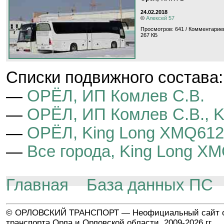
24.02.2018
©
Алексей 57
Просмотров: 641 / Комментариев
267 КБ
Cписки подвижного состава:
—
ОРЁЛ, ИП Комлев С.В.
—
ОРЁЛ, ИП Комлев С.В., 
—
ОРЁЛ, King Long XMQ61
—
Все города, King Long X
Главная
База данных ПС
© ОРЛОВСКИЙ ТРАНСПОРТ — Неофициальный сайт о
транспорта Орла и Орловской области, 2009-2026 гг.