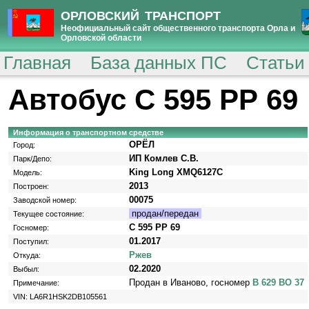
ОРЛОВСКИЙ ТРАНСПОРТ
Неофициальный сайт общественного транспорта Орла и
Орловской области
Главная
База данных ПС
Статьи
Автобус С 595 РР 69
Информация о транспортном средстве
ОРЁЛ
Город:
ИП Комлев С.В.
Парк/Депо:
King Long XMQ6127C
Модель:
2013
Построен:
00075
Заводской номер:
продан/передан
Текущее состояние:
С 595 РР 69
Госномер:
01.2017
Поступил:
Ржев
Откуда:
02.2020
Выбыл:
Продан в Иваново, госномер
В 629 ВО 37
Примечание:
VIN: LA6R1HSK2DB105561