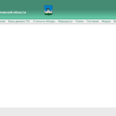
ловской области
вная
База данных ПС
Статьи и обзоры
Маршруты
Поиск
Гостевая
Форум
В