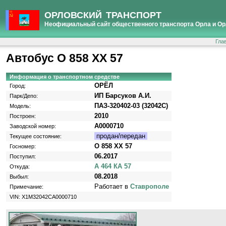
ОРЛОВСКИЙ ТРАНСПОРТ
Неофициальный сайт общественного транспорта Орла и Ор
Гла
Автобус О 858 ХХ 57
Информация о транспортном средстве
ОРЁЛ
Город:
ИП Барсуков А.И.
Парк/Депо:
ПАЗ-320402-03 (32042C)
Модель:
2010
Построен:
A0000710
Заводской номер:
продан/передан
Текущее состояние:
О 858 ХХ 57
Госномер:
06.2017
Поступил:
А 464 КА 57
Откуда:
08.2018
Выбыл:
Работает в
Ставрополе
Примечание:
VIN: X1M32042CA0000710