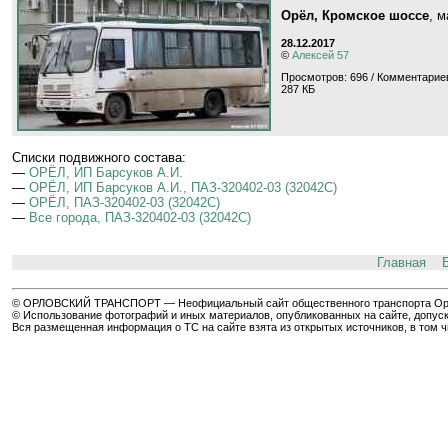
Орёл, Кромское шоссе
, 
28.12.2017
©
Алексей 57
Просмотров: 696 / Комментариев
287 КБ
Cписки подвижного состава:
—
ОРЁЛ, ИП Барсуков А.И.
—
ОРЁЛ, ИП Барсуков А.И., ПАЗ-320402-03 (32042C)
—
ОРЁЛ, ПАЗ-320402-03 (32042C)
—
Все города, ПАЗ-320402-03 (32042C)
Главная
© ОРЛОВСКИЙ ТРАНСПОРТ — Неофициальный сайт общественного транспорта Орла 
© Использование фотографий и иных материалов, опубликованных на сайте, допуск
Вся размещенная информация о ТС на сайте взята из открытых источников, в том 