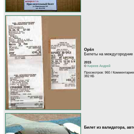
Орёл
Билеты на междугородние 
2015
©
Kиpeeв Aндpeй
Просмотров: 960 / Комментариев
382 КБ
Билет из валидатора, ав