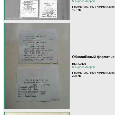
©
Kиpeeв Aндpeй
Просмотров: 697 / Комментариев
427 КБ
Обновлённый формат чек
01.12.2020
©
Kиpeeв Aндpeй
Просмотров: 559 / Комментариев
228 КБ