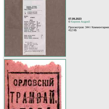
07.09.2023
©
Kиpeeв Aндpeй
Просмотров: 344 / Комментариев
412 КБ