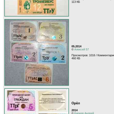
113 КБ
05.2014
©
Алексей 57
Просмотров: 1016 / Комментарие
460 КБ
Орёл
2014
©
Kиpeeв Aндpeй