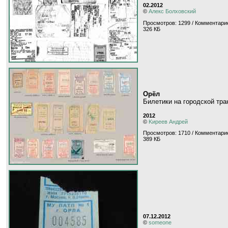
02.2012
©
Алекс Болховский
Просмотров: 1299 / Комментари
326 КБ
Орёл
Билетики на городской тра
2012
©
Kиpeeв Aндpeй
Просмотров: 1710 / Комментари
389 КБ
07.12.2012
©
someone