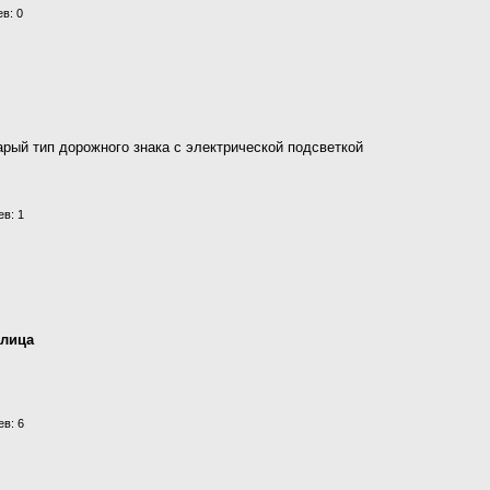
в: 0
арый тип дорожного знака с электрической подсветкой
в: 1
улица
в: 6