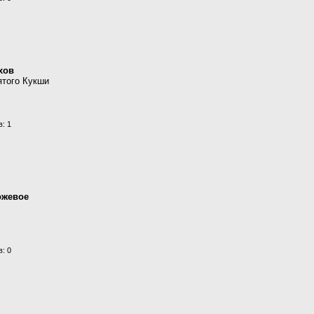
хов
ятого Кукши
: 1
ожевое
: 0