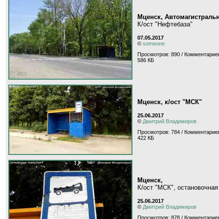
Мценск, Автомагистраль
К/ост "Нефтебаза"
07.05.2017
©
someone
Просмотров: 890 / Комментариев
586 КБ
Мценск, к/ост "МСК"
25.06.2017
©
Дмитрий Владимиров
Просмотров: 784 / Комментариев
422 КБ
Мценск,
К/ост "МСК", остановочная
25.06.2017
©
Дмитрий Владимиров
Просмотров: 878 / Комментариев