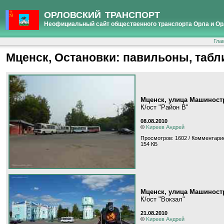
ОРЛОВСКИЙ ТРАНСПОРТ
Неофициальный сайт общественного транспорта Орла и Ор
Гла
Мценск, Остановки: павильоны, таблич
Мценск, улица Машиност
К/ост "Район В"
08.08.2010
©
Kиpeeв Aндpeй
Просмотров: 1602 / Комментарие
154 КБ
Мценск, улица Машиност
К/ост "Вокзал"
21.08.2010
©
Kиpeeв Aндpeй