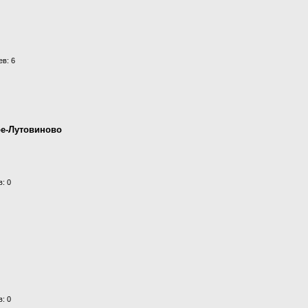
в: 6
ое-Лутовиново
: 0
: 0