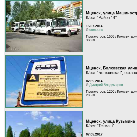
Мценск, улица Машиност
К/ост "Район "В"
15.07.2014
©
someone
Просмотров: 1505 / Комментарие
388 КБ
Мценск, Болховская ули
К/ост "Болховская", остан
02.05.2014
©
Дмитрий Владимиров
Просмотров: 1200 / Комментарие
285 КБ
Мценск, улица Кузьмина
К/ост "Текмаш"
07.05.2017