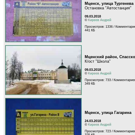
Мценск, улица Тургенева
Остановка "Автостанция"
09.03.2018
©
Kиpeeв Aндpeй
Просмотров: 1336 / Комментарие
441 КБ
Мценский район, Спасск
К/ост "Школа"
09.03.2018
©
Kиpeeв Aндpeй
Просмотров: 733 / Комментариев
349 КБ
Мценск, улица Гагарина
24.03.2018
©
Kиpeeв Aндpeй
Просмотров: 723 / Комментариев
325 КБ