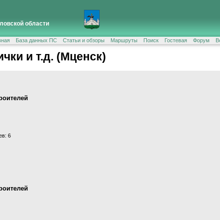
ловской области
вная
База данных ПС
Статьи и обзоры
Маршруты
Поиск
Гостевая
Форум
В
ки и т.д. (Мценск)
роителей
в: 6
роителей