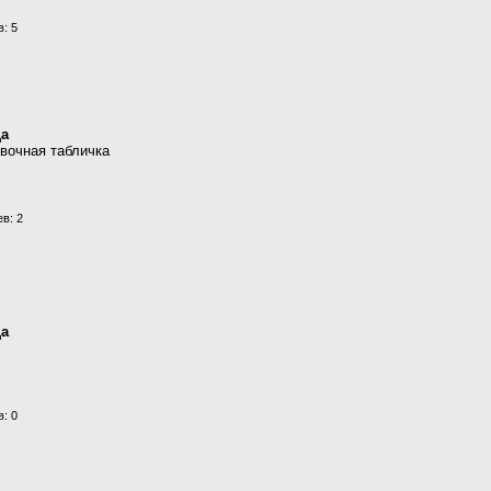
: 5
ца
овочная табличка
в: 2
ца
: 0