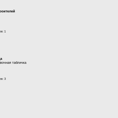
роителей
в: 1
ца
овочная табличка
в: 3