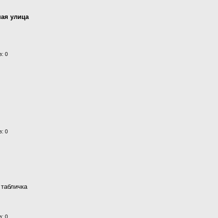
ная улица
: 0
: 0
 табличка
: 0