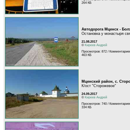
264 КБ
Автодорога Мценск - Бол
Остановка у монастыря св
21.08.2017
©
Kиpeeв Aндpeй
Просмотров: 872 / Комментариев
463 КБ
Мценский район, с. Стор
К/ост "Сторожевое"
24.09.2017
©
Kиpeeв Aндpeй
Просмотров: 740 / Комментариев
334 КБ