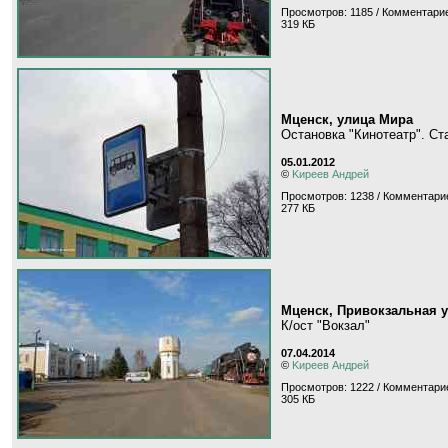
Просмотров: 1185 / Комментарие
319 КБ
Мценск, улица Мира
Остановка "Кинотеатр". Ст
05.01.2012
©
Kиpeeв Aндpeй
Просмотров: 1238 / Комментарие
277 КБ
Мценск, Привокзальная 
К/ост "Вокзал"
07.04.2014
©
Kиpeeв Aндpeй
Просмотров: 1222 / Комментарие
305 КБ