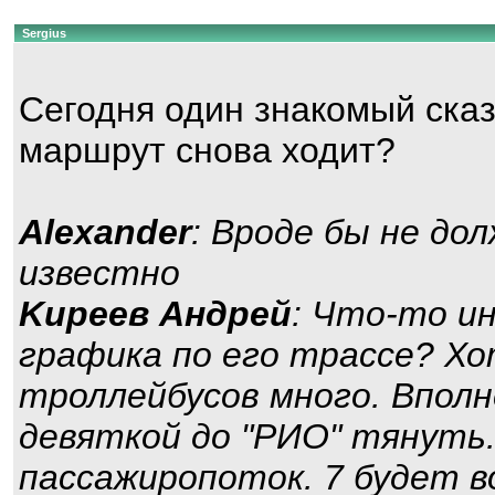
Sergius
Сегодня один знакомый сказа
маршрут снова ходит?
Alexander
: Вроде бы не до
известно
Kиpeeв Aндpeй
: Что-то и
графика по его трассе? Хо
троллейбусов много. Вполн
девяткой до "РИО" тянуть
пассажиропоток. 7 будет в