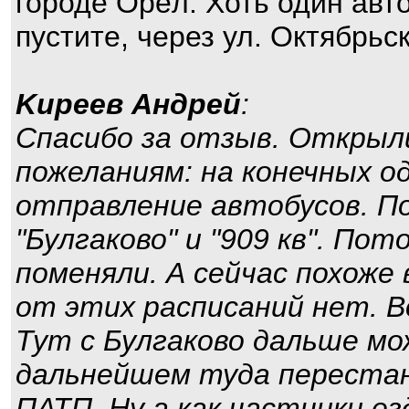
городе Орёл. Хоть один авт
пустите, через ул. Октябрьс
Kиpeeв Aндpeй
:
Спасибо за отзыв. Открыли
пожеланиям: на конечных о
отправление автобусов. По
"Булгаково" и "909 кв". По
поменяли. А сейчас похоже
от этих расписаний нет. В
Тут с Булгаково дальше мо
дальнейшем туда переста
ПАТП. Ну а как частники е