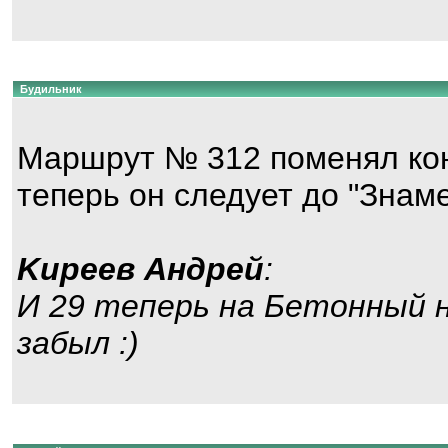
Будильник
Маршрут № 312 поменял кон
теперь он следует до "Знам
Kиpeeв Aндpeй
:
И 29 теперь на Бетонный н
забыл :)