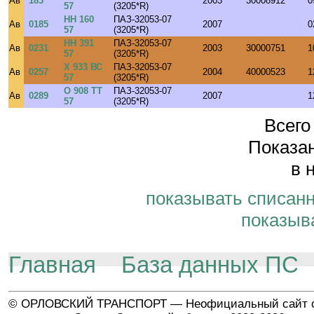
Ав
183
2003
30008912
0
57
(3205*R)
НН 160
ПАЗ-32053-07
Ав
0185
2007
0
57
(3205*R)
НН 391
ПАЗ-32053-07
Ав
0231
2003
30000751
1
57
(3205*R)
Х 933 ВС
ПАЗ-32053-07
Ав
0257
2004
40000523
1
57
(3205*R)
О 908 ТТ
ПАЗ-32053-07
Ав
0289
2007
1
57
(3205*R)
Всего
Показан
в 
показывать списан
показыв
Главная
База данных ПС
© ОРЛОВСКИЙ ТРАНСПОРТ — Неофициальный сайт о