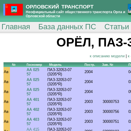
ОРЛОВСКИЙ ТРАНСПОРТ
Неофициальный сайт общественного транспорта Орла и
Орловской области
Главная
База данных ПС
Статьи
ОРЁЛ, ПАЗ-3
к описанию модели
|
к
№
Госномер
Модель
Постр.
Зав. №
П
АА 025
ПАЗ-32053-07
Ав
2004
0
57
(3205*R)
АА 025
ПАЗ-32053-07
Ав
2004
0
57
(3205*R)
АА 025
ПАЗ-32053-07
Ав
2004
0
57
(3205*R)
АА 401
ПАЗ-32053-07
Ав
2003
30000753
0
57
(3205*R)
АА 402
ПАЗ-32053-07
Ав
2003
30000756
0
57
(3205*R)
АА 403
ПАЗ-32053-07
Ав
2003
30000751
0
57
(3205*R)
АА 415
ПАЗ-32053-07