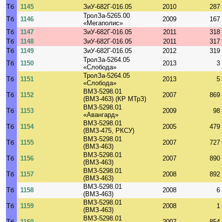
Тб
1145
ЗиУ-682Г-016.05
2010
287
ТролЗа-5265.00
Тб
1146
2009
167
«Мегаполис»
Тб
1147
ЗиУ-682Г-016.05
2011
318
Тб
1148
ЗиУ-682Г-016.05
2011
317
Тб
1149
ЗиУ-682Г-016.05
2012
319
ТролЗа-5264.05
Тб
1150
2013
3
«Слобода»
ТролЗа-5264.05
Тб
1151
2013
5
«Слобода»
ВМЗ-5298.01
Тб
1152
2007
869
(ВМЗ-463) (КР МТрЗ)
ВМЗ-5298.01
Тб
1153
2009
98
«Авангард»
ВМЗ-5298.01
Тб
1154
2005
479
(ВМЗ-475, РКСУ)
ВМЗ-5298.01
Тб
1155
2007
727
(ВМЗ-463)
ВМЗ-5298.01
Тб
1156
2007
890
(ВМЗ-463)
ВМЗ-5298.01
Тб
1157
2008
892
(ВМЗ-463)
ВМЗ-5298.01
Тб
1158
2008
6
(ВМЗ-463)
ВМЗ-5298.01
Тб
1159
2008
1
(ВМЗ-463)
ВМЗ-5298.01
Тб
1160
2007
854