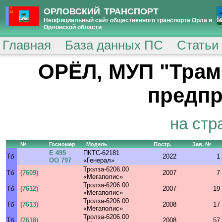
ОРЛОВСКИЙ ТРАНСПОРТ
Неофициальный сайт общественного транспорта Орла и
Орловской области
Главная
База данных ПС
Статьи
ОРЁЛ, МУП "Трам
предпр
на стр
№
Госномер
Модель
Постр.
Зав. №
Е 495
ПКТС-62181
Тб
2022
1
ОО 797
«Генерал»
Тролза-6206.00
Тб
(7609)
2007
7
«Мегаполис»
Тролза-6206.00
Тб
(7612)
2007
19
«Мегаполис»
Тролза-6206.00
Тб
(7613)
2008
17
«Мегаполис»
Тролза-6206.00
Тб
(7618)
2008
57