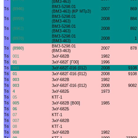
(ВМЗ-463)
ВМЗ-5298.01
Тб
(8946)
2007
869
(ВМЗ-463) (КР МТрЗ)
ВМЗ-5298.01
Тб
(8959)
2008
884
(ВМЗ-463)
ВМЗ-5298.01
Тб
(8963)
2008
892
(ВМЗ-463)
ВМЗ-5298.01
Тб
(8970)
2008
1
(ВМЗ-463)
ВМЗ-5298.01
Тб
(8980)
2007
878
(ВМЗ-463)
Тб
001
ЗиУ-682В
1982
Тб
01
ЗиУ-682Г [Г00]
1996
Тб
001
ЗиУ-682Г-016 (012)
2008
9108
Тб
01
ЗиУ-682Г-016 (012)
2008
9108
Тб
003
ЗиУ-682В
1982
Тб
003
ЗиУ-682Г-016 (012)
2008
9082
Тб
4
ЗиУ-682Б
1973
Тб
05
КТГ-1
Тб
005
ЗиУ-682В [В00]
1985
Тб
06
ЗиУ-682Б
Тб
07
КТГ-1
Тб
007
ЗиУ-682В
Тб
08
КТГ-1
Тб
008
ЗиУ-682В
1982