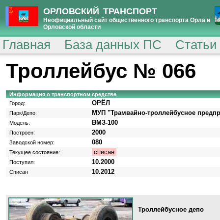
ОРЛОВСКИЙ ТРАНСПОРТ
Неофициальный сайт общественного транспорта Орла и
Орловской области
Главная
База данных ПС
Статьи
Троллейбус № 066
Информация о транспортном средстве
ОРЁЛ
Город:
МУП "Трамвайно-троллейбусное предпри
Парк/Депо:
ВМЗ-100
Модель:
2000
Построен:
080
Заводской номер:
списан
Текущее состояние:
10.2000
Поступил:
10.2012
Списан
Троллейбусное депо