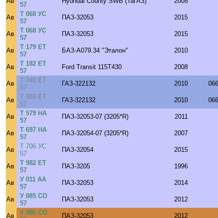
Ав
Hyundai County SWB (ТагАЗ)
2008
57
Т 068 УС
Ав
ПАЗ-32053
2015
57
Т 068 УС
Ав
ПАЗ-32053
2015
57
Т 179 ЕТ
Ав
БАЗ-А079.34 "Эталон"
2010
57
Т 182 ЕТ
Ав
Ford Transit 115T430
2008
57
Т 340 ЕТ
Ав
ГАЗ-322132
2010
06
57
Т 389 ЕТ
Ав
ГАЗ-322132
2010
06
57
Т 579 НА
Ав
ПАЗ-32053-07 (3205*R)
2011
57
Т 697 НА
Ав
ПАЗ-32054-07 (3205*R)
2007
57
Т 706 УС
Ав
ПАЗ-32054
2015
57
Т 982 ЕТ
Ав
ПАЗ-3205
1996
57
У 011 АА
Ав
ПАЗ-32053
2014
57
У 085 СО
Ав
ПАЗ-32053
2012
57
У 086 СО
Ав
ПАЗ-32053
2012