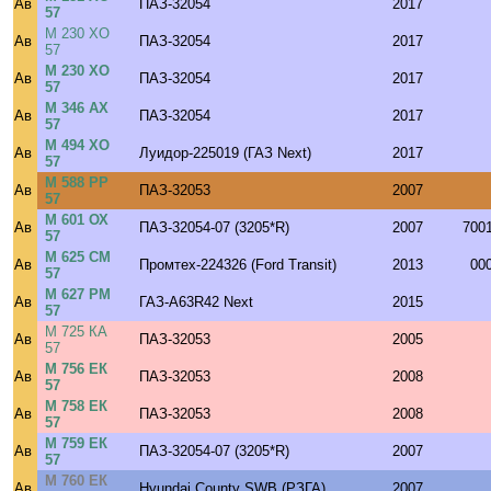
Ав
ПАЗ-32054
2017
57
М 230 ХО
Ав
ПАЗ-32054
2017
57
М 230 ХО
Ав
ПАЗ-32054
2017
57
М 346 АХ
Ав
ПАЗ-32054
2017
57
М 494 ХО
Ав
Луидор-225019 (ГАЗ Next)
2017
57
М 588 РР
Ав
ПАЗ-32053
2007
57
М 601 ОХ
Ав
ПАЗ-32054-07 (3205*R)
2007
700
57
М 625 СМ
Ав
Промтех-224326 (Ford Transit)
2013
00
57
М 627 РМ
Ав
ГАЗ-A63R42 Next
2015
57
М 725 КА
Ав
ПАЗ-32053
2005
57
М 756 ЕК
Ав
ПАЗ-32053
2008
57
М 758 ЕК
Ав
ПАЗ-32053
2008
57
М 759 ЕК
Ав
ПАЗ-32054-07 (3205*R)
2007
57
М 760 ЕК
Ав
Hyundai County SWB (РЗГА)
2007