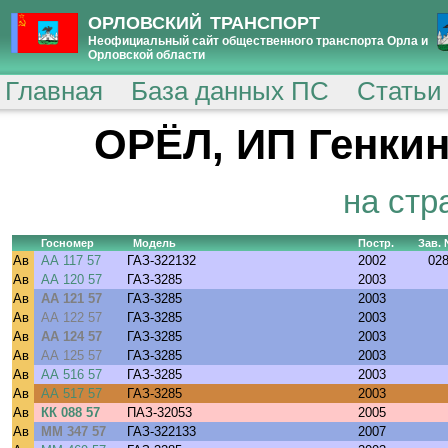
ОРЛОВСКИЙ ТРАНСПОРТ
Неофициальный сайт общественного транспорта Орла и
Орловской области
Главная
База данных ПС
Статьи
ОРЁЛ, ИП Генкин
на стр
Госномер
Модель
Постр.
Зав.
Ав
АА 117 57
ГАЗ-322132
2002
02
Ав
АА 120 57
ГАЗ-3285
2003
Ав
АА 121 57
ГАЗ-3285
2003
Ав
АА 122 57
ГАЗ-3285
2003
Ав
АА 124 57
ГАЗ-3285
2003
Ав
АА 125 57
ГАЗ-3285
2003
Ав
АА 516 57
ГАЗ-3285
2003
Ав
АА 517 57
ГАЗ-3285
2003
Ав
КК 088 57
ПАЗ-32053
2005
Ав
ММ 347 57
ГАЗ-322133
2007