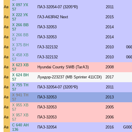
Х 097 УХ
Ав
ПАЗ-32054-07 (3205*R)
2011
57
Х 222 УК
Ав
ГАЗ-A63R42 Next
2015
57
Х 266 ВВ
Ав
ПАЗ-32053
2014
57
Х 266 ВВ
Ав
ПАЗ-32053
2014
57
Х 375 ВН
Ав
ГАЗ-322132
2010
06
57
Х 458 ХВ
Ав
ГАЗ-322132
2010
06
57
Х 623 ХВ
Ав
Hyundai County SWB (ТагАЗ)
2008
57
Х 624 ВН
Ав
Луидор-223237 (MB Sprinter 411CDI)
2017
57
Х 755 ТН
Ав
ПАЗ-32054-07 (3205*R)
2011
57
Х 941 ТН
Ав
ПАЗ-32053
2013
57
Х 955 ХВ
Ав
ПАЗ-32053
2005
57
Х 957 ХВ
Ав
ПАЗ-32053
2006
57
С 640 АН
Ав
ПАЗ-32054
2016
G000
136