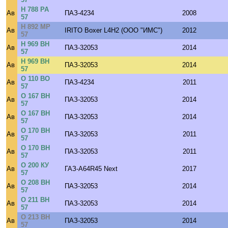
Н 788 РА
Ав
ПАЗ-4234
2008
57
Н 892 МР
Ав
IRITO Boxer L4H2 (ООО "ИМС")
2012
57
Н 969 ВН
Ав
ПАЗ-32053
2014
57
Н 969 ВН
Ав
ПАЗ-32053
2014
57
О 110 ВО
Ав
ПАЗ-4234
2011
57
О 167 ВН
Ав
ПАЗ-32053
2014
57
О 167 ВН
Ав
ПАЗ-32053
2014
57
О 170 ВН
Ав
ПАЗ-32053
2011
57
О 170 ВН
Ав
ПАЗ-32053
2011
57
О 200 КУ
Ав
ГАЗ-A64R45 Next
2017
57
О 208 ВН
Ав
ПАЗ-32053
2014
57
О 211 ВН
Ав
ПАЗ-32053
2014
57
О 213 ВН
Ав
ПАЗ-32053
2014
57