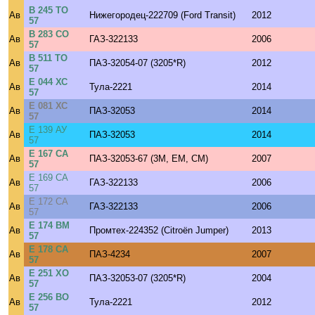
В 245 ТО
Ав
Нижегородец-222709 (Ford Transit)
2012
57
В 283 СО
Ав
ГАЗ-322133
2006
57
В 511 ТО
Ав
ПАЗ-32054-07 (3205*R)
2012
57
Е 044 ХС
Ав
Тула-2221
2014
57
Е 081 ХС
Ав
ПАЗ-32053
2014
57
Е 139 АУ
Ав
ПАЗ-32053
2014
57
Е 167 СА
Ав
ПАЗ-32053-67 (3M, EM, CM)
2007
57
Е 169 СА
Ав
ГАЗ-322133
2006
57
Е 172 СА
Ав
ГАЗ-322133
2006
57
Е 174 ВМ
Ав
Промтех-224352 (Citroёn Jumper)
2013
57
Е 178 СА
Ав
ПАЗ-4234
2007
57
Е 251 ХО
Ав
ПАЗ-32053-07 (3205*R)
2004
57
Е 256 ВО
Ав
Тула-2221
2012
57