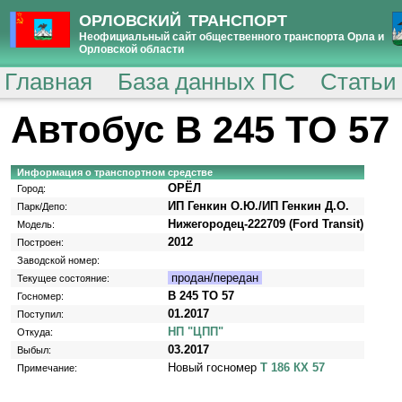
ОРЛОВСКИЙ ТРАНСПОРТ
Неофициальный сайт общественного транспорта Орла и
Орловской области
Главная
База данных ПС
Статьи
Автобус В 245 ТО 57
Информация о транспортном средстве
ОРЁЛ
Город:
ИП Генкин О.Ю./ИП Генкин Д.О.
Парк/Депо:
Нижегородец-222709 (Ford Transit)
Модель:
2012
Построен:
Заводской номер:
продан/передан
Текущее состояние:
В 245 ТО 57
Госномер:
01.2017
Поступил:
НП "ЦПП"
Откуда:
03.2017
Выбыл:
Новый госномер
Т 186 КХ 57
Примечание: