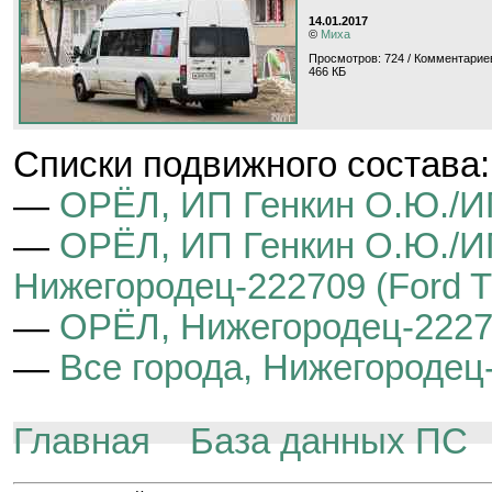
14.01.2017
©
Миха
Просмотров: 724 / Комментариев
466 КБ
Cписки подвижного состава:
—
ОРЁЛ, ИП Генкин О.Ю./ИП
—
ОРЁЛ, ИП Генкин О.Ю./ИП
Нижегородец-222709 (Ford Tr
—
ОРЁЛ, Нижегородец-222709
—
Все города, Нижегородец-
Главная
База данных ПС