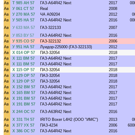
Ав
Т 985 АН 57
ГАЗ-A64R42 Next
2017
00
Ав
У 061 СТ 57
Real
2008
Ав
У 270 МА 57
ЧА A09204
2012
0
Ав
У 505 НА 57
ГАЗ-A64R42 Next
2016
00
Ав
У 633 МА 57
ГАЗ-322133
2007
Ав
У 853 ВУ 57
ГАЗ-A64R42 Next
2016
Ав
У 935 СО 57
ГАЗ-322132
2006
Ав
У 951 НА 57
Луидор-225000 (ГАЗ-322133)
2012
Ав
Х 014 ОР 57
ПАЗ-32054
2018
Ав
Х 111 ВМ 57
ГАЗ-A64R42 Next
2017
Ав
Х 111 ВМ 57
ГАЗ-A64R42 Next
2017
Ав
Х 115 ОР 57
ПАЗ-32054
2018
Ав
Х 129 ОР 57
ПАЗ-32054
2018
Ав
Х 129 ОР 57
ПАЗ-32054
2018
Ав
Х 152 ВМ 57
ГАЗ-A64R42 Next
2017
Ав
Х 165 ВМ 57
ГАЗ-A64R42 Next
2017
Ав
Х 191 ВМ 57
ГАЗ-A64R42 Next
2017
Ав
Х 191 ВМ 57
ГАЗ-A64R42 Next
2017
Ав
Х 244 ОС 57
ГАЗ-A63R42 Next
2016
Ав
Х 331 ТН 57
IRITO Boxer L4H2 (ООО "ИМС")
2013
0
Ав
Х 377 УХ 57
ПАЗ-4234
2006
600
Ав
Х 386 ОС 57
ГАЗ-A64R42 Next
2016