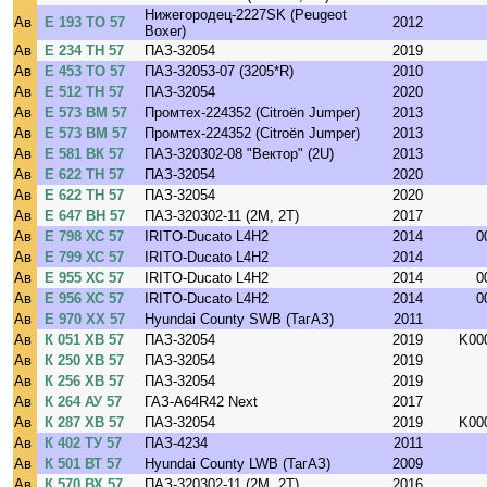
Нижегородец-2227SK (Peugeot
Ав
Е 193 ТО 57
2012
Boxer)
Ав
Е 234 ТН 57
ПАЗ-32054
2019
Ав
Е 453 ТО 57
ПАЗ-32053-07 (3205*R)
2010
Ав
Е 512 ТН 57
ПАЗ-32054
2020
Ав
Е 573 ВМ 57
Промтех-224352 (Citroёn Jumper)
2013
Ав
Е 573 ВМ 57
Промтех-224352 (Citroёn Jumper)
2013
Ав
Е 581 ВК 57
ПАЗ-320302-08 "Вектор" (2U)
2013
Ав
Е 622 ТН 57
ПАЗ-32054
2020
Ав
Е 622 ТН 57
ПАЗ-32054
2020
Ав
Е 647 ВН 57
ПАЗ-320302-11 (2M, 2T)
2017
Ав
Е 798 ХС 57
IRITO-Ducato L4H2
2014
0
Ав
Е 799 ХС 57
IRITO-Ducato L4H2
2014
Ав
Е 955 ХС 57
IRITO-Ducato L4H2
2014
0
Ав
Е 956 ХС 57
IRITO-Ducato L4H2
2014
0
Ав
Е 970 ХХ 57
Hyundai County SWB (ТагАЗ)
2011
Ав
К 051 ХВ 57
ПАЗ-32054
2019
K00
Ав
К 250 ХВ 57
ПАЗ-32054
2019
Ав
К 256 ХВ 57
ПАЗ-32054
2019
Ав
К 264 АУ 57
ГАЗ-A64R42 Next
2017
Ав
К 287 ХВ 57
ПАЗ-32054
2019
K00
Ав
К 402 ТУ 57
ПАЗ-4234
2011
Ав
К 501 ВТ 57
Hyundai County LWB (ТагАЗ)
2009
Ав
К 570 ВХ 57
ПАЗ-320302-11 (2M, 2T)
2016