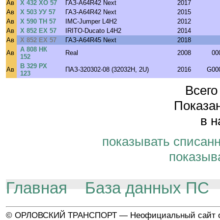
Ав
Х 432 ХО 57
ГАЗ-A64R42 Next
2017
Ав
Х 503 УУ 57
ГАЗ-A64R42 Next
2015
Ав
Х 590 ТН 57
IMC-Jumper L4H2
2012
Ав
Х 852 ЕХ 57
IRITO-Ducato L4H2
2014
Ав
Х 852 ЕХ 57
ГАЗ-A64R45 Next
2018
А 808 НК
Ав
Real
2008
00
152
В 329 РХ
Ав
ПАЗ-320302-08 (32032H, 2U)
2016
G00
123
Всего
Показан
в н
показывать списан
показыв
Главная
База данных ПС
© ОРЛОВСКИЙ ТРАНСПОРТ — Неофициальный сайт о