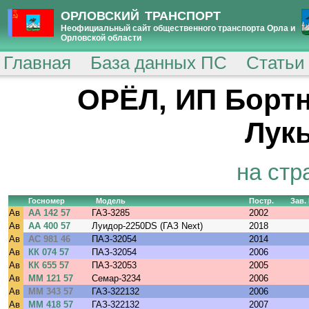
ОРЛОВСКИЙ ТРАНСПОРТ
Неофициальный сайт общественного транспорта Орла и
Орловской области
Главная
База данных ПС
Статьи
ОРЁЛ, ИП Борт
Лук
на стр
Госномер
Модель
Постр.
Зав.
Ав
АА 142 57
ГАЗ-3285
2002
Ав
АА 400 57
Луидор-2250DS (ГАЗ Next)
2018
Ав
АС 981 46
ПАЗ-32054
2014
Ав
КК 074 57
ПАЗ-32054
2006
Ав
КК 655 57
ПАЗ-32053
2005
Ав
ММ 121 57
Семар-3234
2006
Ав
ММ 343 57
ГАЗ-322132
2006
Ав
ММ 418 57
ГАЗ-322132
2007