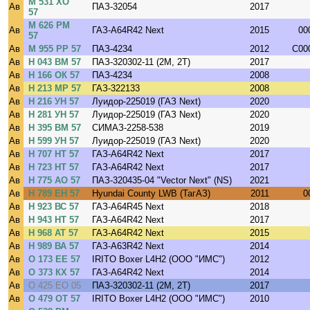
М 531 ХО
Ав
ПАЗ-32054
2017
57
М 626 РМ
Ав
ГАЗ-A64R42 Next
2015
00
57
Ав
М 955 РР 57
ПАЗ-4234
2012
C00
Ав
Н 043 ВМ 57
ПАЗ-320302-11 (2M, 2T)
2017
Ав
Н 166 ОК 57
ПАЗ-4234
2008
Ав
Н 213 МР 57
ГАЗ-322133
2008
Ав
Н 216 УН 57
Луидор-225019 (ГАЗ Next)
2020
Ав
Н 281 УН 57
Луидор-225019 (ГАЗ Next)
2020
Ав
Н 395 ВМ 57
СИМАЗ-2258-538
2019
Ав
Н 599 УН 57
Луидор-225019 (ГАЗ Next)
2020
Ав
Н 707 НТ 57
ГАЗ-A64R42 Next
2017
Ав
Н 723 НТ 57
ГАЗ-A64R42 Next
2017
Ав
Н 775 АО 57
ПАЗ-320435-04 "Vector Next" (NS)
2021
Ав
Н 789 ЕН 57
Hyundai County LWB (ТагАЗ)
2011
0
Ав
Н 923 ВС 57
ГАЗ-A64R45 Next
2018
Ав
Н 943 НТ 57
ГАЗ-A64R42 Next
2017
Ав
Н 968 АТ 57
ГАЗ-A64R42 Next
2015
Ав
Н 989 ВА 57
ГАЗ-A63R42 Next
2014
Ав
О 173 ЕЕ 57
IRITO Boxer L4H2 (ООО "ИМС")
2012
Ав
О 373 КХ 57
ГАЗ-A64R42 Next
2014
Ав
О 425 ЕО 05
ПАЗ-320302-11 (2M, 2T)
2017
Ав
О 479 ОТ 57
IRITO Boxer L4H2 (ООО "ИМС")
2010