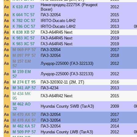
Нижегородец-2227SK (Peugeot
Ав
К 610 АТ 57
2012
Boxer)
Ав
К 664 ТС 57
ПАЗ-32054
2015
Ав
К 782 ОС 57
IRITO-Ducato L4H2
2013
Ав
К 786 ОС 57
IRITO-Ducato L4H2
2013
0
Ав
К 838 ХВ 57
ГАЗ-A64R45 Next
2019
Ав
К 983 ХС 57
ГАЗ-A64R45 Next
2019
Ав
К 983 ХС 57
ГАЗ-A64R45 Next
2019
Ав
М 069 РР 57
ПАЗ-32054
2017
Ав
М 097 РР 57
ПАЗ-32054
2018
М 157 ЕМ
Ав
Луидор-225000 (ГАЗ-322133)
2012
57
М 159 ЕМ
Ав
Луидор-225000 (ГАЗ-322133)
2012
57
Ав
М 274 ЕТ 95
ПАЗ-320302-11 (2M, 2T)
2016
Ав
М 341 АР 57
ПАЗ-4234
2013
М 434 МК
Ав
ГАЗ-A64R42 Next
2015
95
М 462 АО
Ав
Hyundai County SWB (ТагАЗ)
2009
0
32
Ав
М 470 АХ 57
ПАЗ-32054
2017
Ав
М 478 АХ 57
ПАЗ-32054
2017
Ав
М 482 КА 57
ПАЗ-32054
2014
Ав
М 509 РР 57
Hyundai County LWB (ТагАЗ)
2012
0