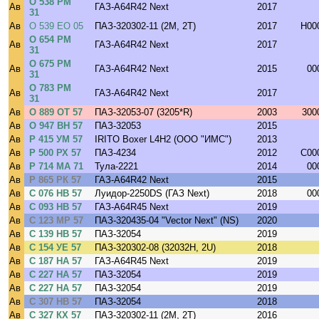
О 538 РМ
Ав
ГАЗ-A64R42 Next
2017
31
Ав
О 539 ЕО 05
ПАЗ-320302-11 (2M, 2T)
2017
H00
О 654 РМ
Ав
ГАЗ-A64R42 Next
2017
31
О 675 РМ
Ав
ГАЗ-A64R42 Next
2015
00
31
О 783 РМ
Ав
ГАЗ-A64R42 Next
2017
31
Ав
О 889 ОТ 57
ПАЗ-32053-07 (3205*R)
2003
300
Ав
О 947 ВН 57
ПАЗ-32053
2015
Ав
Р 415 УМ 57
IRITO Boxer L4H2 (ООО "ИМС")
2013
Ав
Р 500 РХ 57
ПАЗ-4234
2012
C00
Ав
Р 714 МА 71
Тула-2221
2014
00
Ав
Р 865 РК 57
ГАЗ-A64R42 Next
2015
Ав
С 076 НВ 57
Луидор-2250DS (ГАЗ Next)
2018
00
Ав
С 093 НВ 57
ГАЗ-A64R45 Next
2019
Ав
С 123 МР 57
ПАЗ-320435-04 "Vector Next" (NS)
2020
Ав
С 139 НВ 57
ПАЗ-32054
2019
Ав
С 154 УЕ 57
ПАЗ-320302-08 (32032H, 2U)
2018
Ав
С 187 НА 57
ГАЗ-A64R45 Next
2019
Ав
С 227 НА 57
ПАЗ-32054
2019
Ав
С 227 НА 57
ПАЗ-32054
2019
Ав
С 307 НВ 57
ПАЗ-32054
2018
Ав
С 327 КХ 57
ПАЗ-320302-11 (2M, 2T)
2016