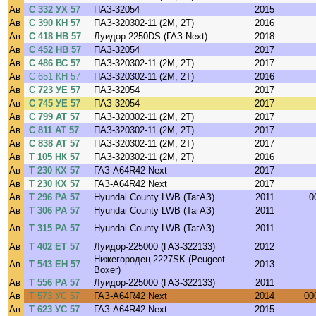
Ав
С 332 УХ 57
ПАЗ-32054
2015
Ав
С 390 КН 57
ПАЗ-320302-11 (2M, 2T)
2016
Ав
С 418 НВ 57
Луидор-2250DS (ГАЗ Next)
2018
Ав
С 452 НВ 57
ПАЗ-32054
2017
Ав
С 486 ВС 57
ПАЗ-320302-11 (2M, 2T)
2017
Ав
С 651 КН 57
ПАЗ-320302-11 (2M, 2T)
2016
Ав
С 723 УЕ 57
ПАЗ-32054
2017
Ав
С 745 УЕ 57
ПАЗ-32054
2017
Ав
С 799 АТ 57
ПАЗ-320302-11 (2M, 2T)
2017
Ав
С 811 АТ 57
ПАЗ-320302-11 (2M, 2T)
2017
Ав
С 838 АТ 57
ПАЗ-320302-11 (2M, 2T)
2017
Ав
Т 105 НК 57
ПАЗ-320302-11 (2M, 2T)
2016
Ав
Т 230 КХ 57
ГАЗ-A64R42 Next
2017
Ав
Т 230 КХ 57
ГАЗ-A64R42 Next
2017
Ав
Т 296 РА 57
Hyundai County LWB (ТагАЗ)
2011
0
Ав
Т 306 РА 57
Hyundai County LWB (ТагАЗ)
2011
Ав
Т 315 РА 57
Hyundai County LWB (ТагАЗ)
2011
Ав
Т 402 ЕТ 57
Луидор-225000 (ГАЗ-322133)
2012
Нижегородец-2227SK (Peugeot
Ав
Т 543 ЕН 57
2013
Boxer)
Ав
Т 556 РА 57
Луидор-225000 (ГАЗ-322133)
2011
Ав
Т 573 УС 57
ГАЗ-A64R42 Next
2014
00
Ав
Т 623 УС 57
ГАЗ-A64R42 Next
2015