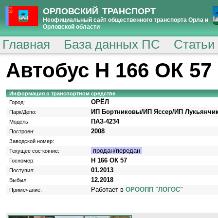
ОРЛОВСКИЙ ТРАНСПОРТ
Неофициальный сайт общественного транспорта Орла и
Орловской области
Главная
База данных ПС
Статьи
Автобус Н 166 ОК 57
Информация о транспортном средстве
ОРЁЛ
Город:
ИП Бортниковы/ИП Яссер/ИП Лукьянчи
Парк/Депо:
ПАЗ-4234
Модель:
2008
Построен:
Заводской номер:
продан/передан
Текущее состояние:
Н 166 ОК 57
Госномер:
01.2013
Поступил:
12.2018
Выбыл:
Работает в
ОРООПП "ЛОГОС"
Примечание: