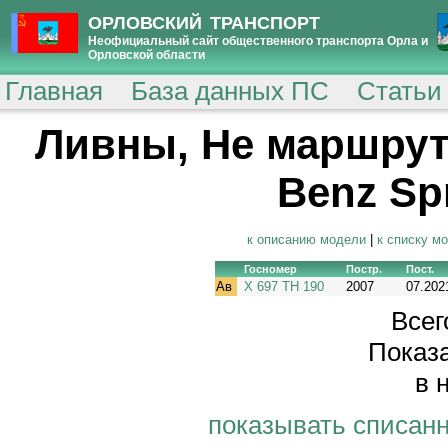
ОРЛОВСКИЙ ТРАНСПОРТ
Неофициальный сайт общественного транспорта Орла и
Орловской области
Главная
База данных ПС
Статьи
Ливны, Не маршрут
Benz Spr
к описанию модели
|
к списку м
Госномер
Постр.
Пост.
Ав
Х 697 ТН 190
2007
07.202
Всег
Показа
в 
показывать списан