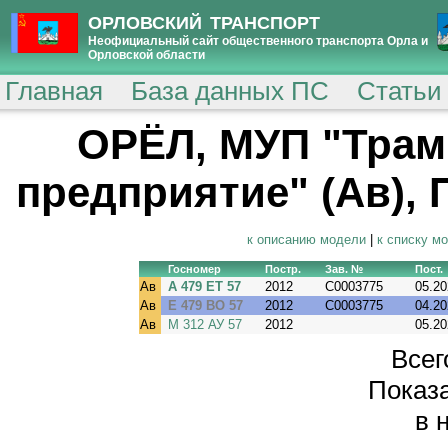
ОРЛОВСКИЙ ТРАНСПОРТ
Неофициальный сайт общественного транспорта Орла и
Орловской области
Главная
База данных ПС
Статьи
ОРЁЛ, МУП "Трам
предприятие" (Ав), П
к описанию модели
|
к списку м
Госномер
Постр.
Зав. №
Пост.
Ав
А 479 ЕТ 57
2012
C0003775
05.20
Ав
Е 479 ВО 57
2012
C0003775
04.20
Ав
М 312 АУ 57
2012
05.20
Всег
Показа
в 