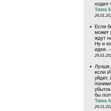
ходил 
Тима 
26.01.20
Если б
может 
ждут н
Ну и к
идея.
26.01.20
Лучше,
если И
уйдет,
понима
убыток
бы пол
Тима 
26.01.20