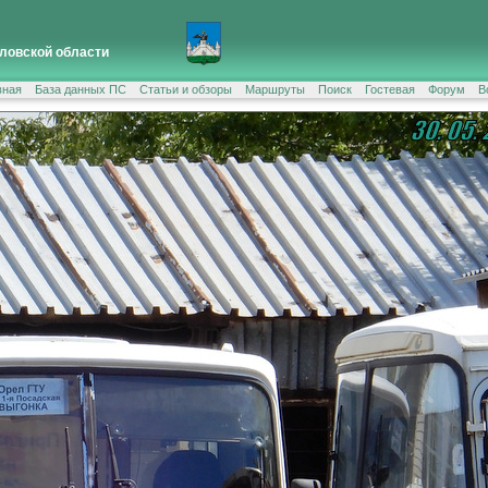
ловской области
вная
База данных ПС
Статьи и обзоры
Маршруты
Поиск
Гостевая
Форум
В