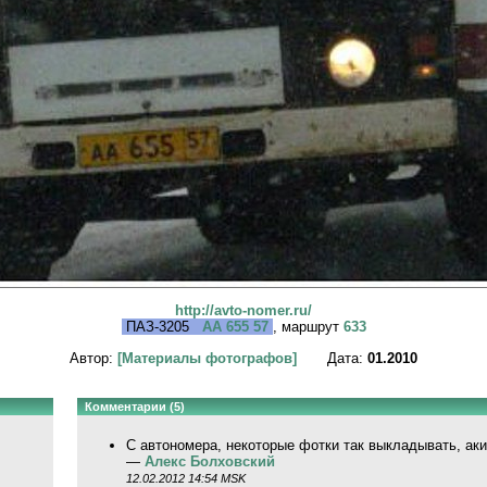
http://avto-nomer.ru/
ПАЗ-3205
АА 655 57
, маршрут
633
Автор:
[Материалы фотографов]
Дата:
01.2010
Комментарии (5)
С автономера, некоторые фотки так выкладывать, аких
—
Алекс Болховский
12.02.2012 14:54 MSK