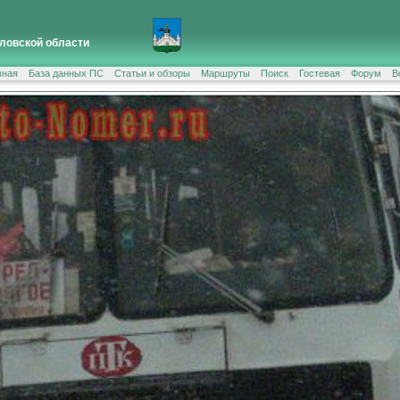
ловской области
вная
База данных ПС
Статьи и обзоры
Маршруты
Поиск
Гостевая
Форум
В