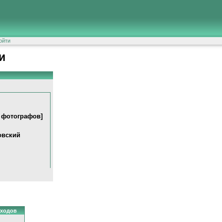
ойти
и
 фотографов]
овский
ходов