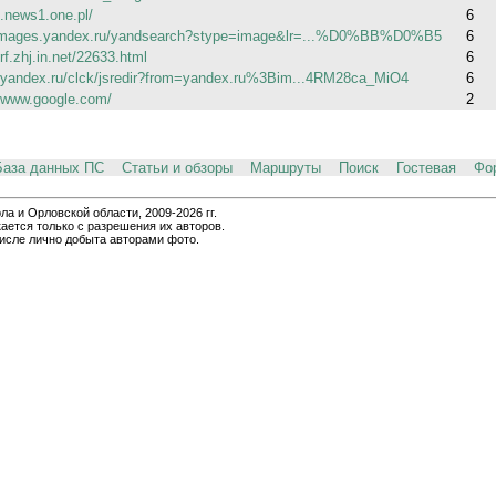
1.news1.one.pl/
6
/images.yandex.ru/yandsearch?stype=image&lr=...%D0%BB%D0%B5
6
zrf.zhj.in.net/22633.html
6
//yandex.ru/clck/jsredir?from=yandex.ru%3Bim...4RM28ca_MiO4
6
//www.google.com/
2
База данных ПС
Статьи и обзоры
Маршруты
Поиск
Гостевая
Фо
и Орловской области, 2009-2026 гг.
ается только с разрешения их авторов.
числе лично добыта авторами фото.