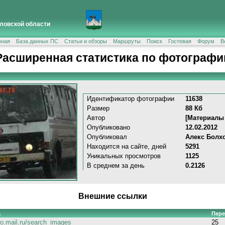
ловской области
вная
База данных ПС
Статьи и обзоры
Маршруты
Поиск
Гостевая
Форум
В
Расширенная статистика по фотографи
Идентификатор фотографии
11638
Размер
88 Кб
Автор
[Материалы
Опубликовано
12.02.2012
Опубликовал
Алекс Болх
Находится на сайте, дней
5291
Уникальных просмотров
1125
В среднем за день
0.2126
Внешние ссылки
а
Пере
go.mail.ru/search_images
25