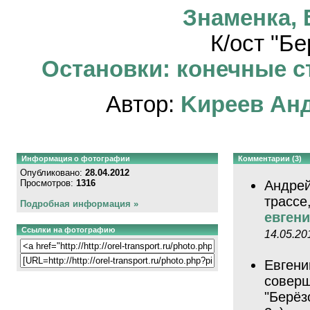
Знаменка, 
К/ост "Б
Остановки: конечные ст
Автор:
Kиpeeв Aн
Информация о фотографии
Комментарии (3)
Опубликовано:
28.04.2012
Просмотров:
1316
Андрей
трассе
Подробная информация »
евген
Ссылки на фотографию
14.05.20
Евгени
соверш
"Берёз