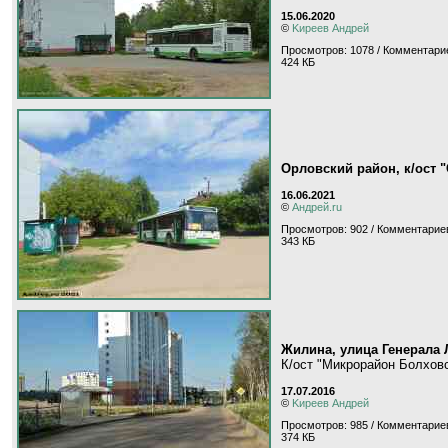
15.06.2020
©
Kиpeeв Aндpeй
Просмотров: 1078 / Комментарие
424 КБ
Орловский район, к/ост 
16.06.2021
©
Андрей.ru
Просмотров: 902 / Комментариев
343 КБ
Жилина, улица Генерала
К/ост "Микрорайон Болхов
17.07.2016
©
Kиpeeв Aндpeй
Просмотров: 985 / Комментариев
374 КБ