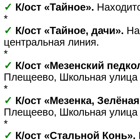
✓
К/ост «Тайное».
Находитс
*
✓
К/ост «Тайное, дачи».
Нах
центральная линия.
*
✓
К/ост «Мезенский педко
Плещеево, Школьная улиц
*
✓
К/ост «Мезенка, Зелёная
Плещеево, Школьная улиц
*
✓
К/ост «Стальной Конь».