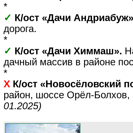
*
✓
К/ост «Дачи Андриабуж»
дорога.
*
✓
К/ост «Дачи Химмаш».
На
дачный массив в районе пос
*
Х
К/ост «Новосёловский п
район, шоссе Орёл-Болхов,
01.2025)