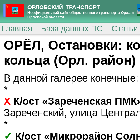
ОРЛОВСКИЙ ТРАНСПОРТ
Неофициальный сайт общественного транспорта Орла и
Орловской области
Главная
База данных ПС
Статьи
ОРЁЛ, Остановки: к
кольца (Орл. район)
В данной галерее конечные:
*
Х
К/ост «Зареченская ПМК
Зареченский, улица Центра
*
✓
К/ост «Микрорайон Сол