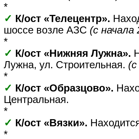
*
✓
К/ост «Телецентр».
Наход
шоссе возле АЗС
(с начала 
*
✓
К/ост «Нижняя Лужна».
Н
Лужна, ул. Строительная.
(с
*
✓
К/ост «Образцово».
Нахо
Центральная.
*
✓
К/ост «Вязки».
Находится
*