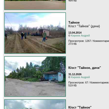
464 КБ
Тайное
К/ост "Тайное" (дачи)
13.04.2014
©
Kиpeeв Aндpeй
Просмотров: 1267 / Комментарие
273 КБ
К/ост "Тайное, дачи"
31.12.2026
©
Kиpeeв Aндpeй
Просмотров: 67 / Комментариев:
519 КБ
К/ост "Тайное"