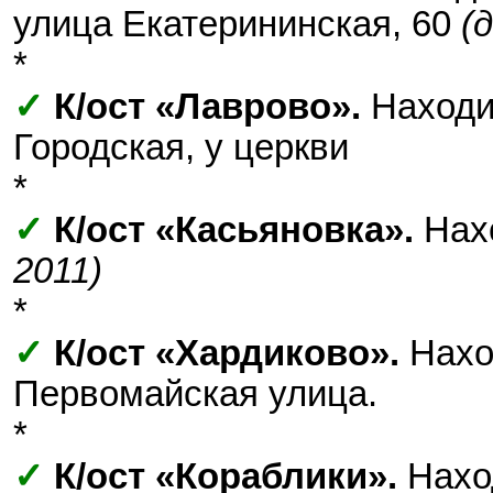
улица Екатерининская, 60
(
*
✓
К/ост «Лаврово».
Находит
Городская, у церкви
*
✓
К/ост «Касьяновка».
Нахо
2011)
*
✓
К/ост «Хардиково».
Нахо
Первомайская улица.
*
✓
К/ост «Кораблики».
Наход