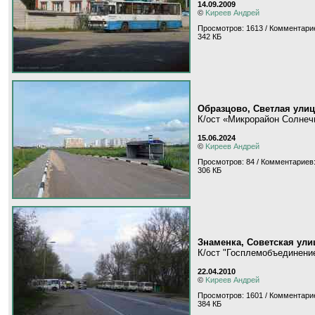
14.09.2009
©
Kиpeeв Aндpeй
Просмотров: 1613 / Комментарие
342 КБ
Образцово, Светлая улиц
К/ост «Микрорайон Солне
15.06.2024
©
Kиpeeв Aндpeй
Просмотров: 84 / Комментариев:
306 КБ
Знаменка, Советская ули
К/ост "Госплемобъединени
22.04.2010
©
Kиpeeв Aндpeй
Просмотров: 1601 / Комментарие
384 КБ