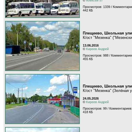
©
Алексей 57
Просмотров: 1339 / Комментарие
442 КБ
Плещеево, Школьная ули
К/ост "Мезенка" ("Мезенск
13.06.2016
©
Kиpeeв Aндpeй
Просмотров: 988 / Комментариев
455 КБ
Плещеево, Школьная ули
К/ост "Мезенка" (Зелёная 
24.05.2026
©
Kиpeeв Aндpeй
Просмотров: 99 / Комментариев:
418 КБ