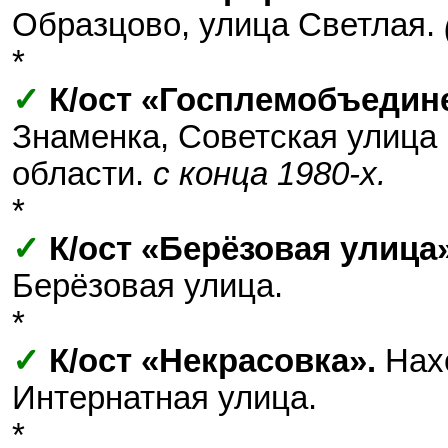
Образцово, улица Светлая.
*
✓
К/ост «Госплемобъедин
Знаменка, Советская улица 
области.
с конца 1980-х.
*
✓
К/ост «Берёзовая улица»
Берёзовая улица.
*
✓
К/ост «Некрасовка».
Нахо
Интернатная улица.
*