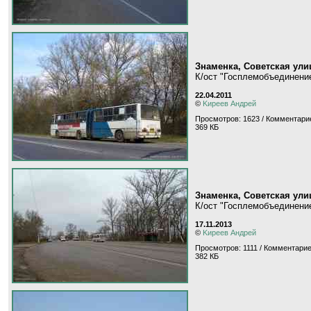
Знаменка, Советская ули
К/ост "Госплемобъединени
22.04.2011
©
Kиpeeв Aндpeй
Просмотров: 1623 / Комментари
369 КБ
Знаменка, Советская ули
К/ост "Госплемобъединени
17.11.2013
©
Kиpeeв Aндpeй
Просмотров: 1111 / Комментарие
382 КБ