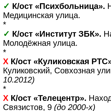
✓
К/ост «Психбольница».
Н
Медицинская улица.
*
✓
К/ост «Институт ЗБК».
На
Молодёжная улица.
*
Х
К/ост «Куликовская РТС»
Куликовский, Совхозная ул
10.2012)
*
Х
К/ост «Телецентр».
Наход
Связистов, 9
(до 2000-х)