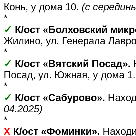
Конь, у дома 10.
(с середины
*
✓
К/ост «Болховский микр
Жилино, ул. Генерала Лавро
*
✓
К/ост «Вятский Посад».
Н
Посад, ул. Южная, у дома 1
*
✓
К/ост «Сабурово».
Находи
04.2025)
*
Х
К/ост «Фоминки».
Находи