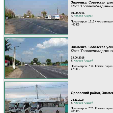
Знаменка, Советская ули
К/ост "Госплемобъединени
19.09.2015
©
Kиpeeв Aндpeй
Просмотров: 1213 / Комментарие
460 КБ
Знаменка, Советская ули
К/ост "Госплемобъединени
23.06.2018
©
Kиpeeв Aндpeй
Просмотров: 796 / Комментариев
479 КБ
Орловский район, Знамен
24.11.2024
©
Kиpeeв Aндpeй
Просмотров: 702 / Комментариев
483 КБ