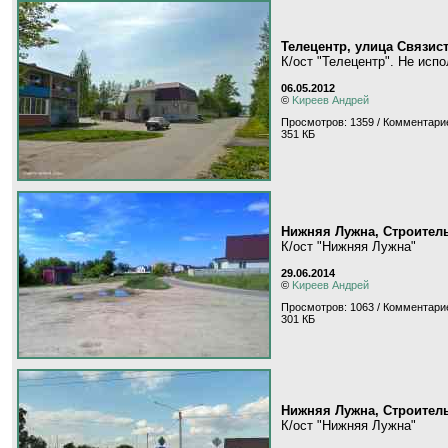
Телецентр, улица Связис
К/ост "Телецентр". Не исп
06.05.2012
©
Kиpeeв Aндpeй
Просмотров: 1359 / Комментарие
351 КБ
Нижняя Лужна, Строител
К/ост "Нижняя Лужна"
29.06.2014
©
Kиpeeв Aндpeй
Просмотров: 1063 / Комментарие
301 КБ
Нижняя Лужна, Строител
К/ост "Нижняя Лужна"