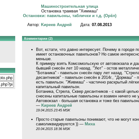
Машиностроительная улица
Остановка трамвая "Химмаш"
Остановки: павильоны, таблички и т.д. (Орёл)
Автор:
Kиpeeв Aндpeй
Дата:
07.08.2013
Комментарии (2)
Вот, кстати, что давно интересует. Почему в городе 
имеет остановочных павильонов? Но самое интересное
меньше.
К примеру взять Комсомольскую от автовокзала и дал
бывший снесён лет 10 назад. "Уют" - остов металлич
"Ботаника" - павильон снесён пару лет назад. "Стрела
десантников" - павильон снесён в 2014г., "Дормаш" - п
есть павильон. "Живмаш" - частично раскрытый лёгкий
капитальный павильон.
Ботаника, Стрела, Сквер десантников - с какой целью
снесены капитальные павильоны и взамен ничего не 
Автовокзал - большая остановка и тоже без павильона
—
Kиpeeв Aндpeй
19.04.2015 23:45 MSK
Просто старые павильоны понимают, что не могут ко
самоликвидируются )) —
Миха
20.04.2015 18:36 MSK