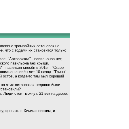
половина трамвайных остановок не
, что с годами их становится только
ее. "Автовокзал" - павильонов нет,
еского павильона без крыши.
" - павильон снесён в 2015г., "Сквер
авильон снесён лет 10 назад. "Гринн" -
 остов, а когда-то там был хороший
 на этих остановках недавно были
установили?
. Люди стоят мокнут. 21 век на дворе.
нкурировать с Химмашевским, и