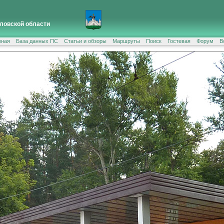
ловской области
вная
База данных ПС
Статьи и обзоры
Маршруты
Поиск
Гостевая
Форум
В