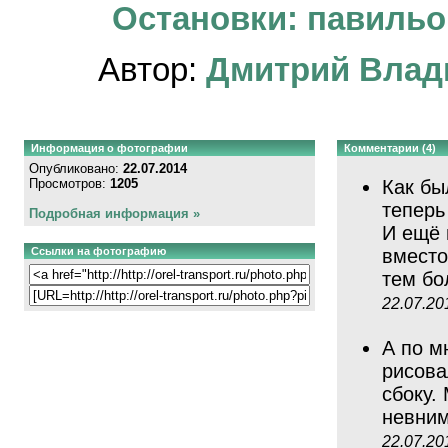
Остановки: павильон
Автор:
Дмитрий Влад
Информация о фотографии
Комментарии (4)
Опубликовано:
22.07.2014
Просмотров:
1205
Как бы
теперь
Подробная информация »
И ещё 
Ссылки на фотографию
вместо
тем бо
22.07.20
А по м
рисова
сбоку.
невним
22.07.20