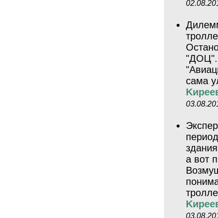
02.08.20
Дилемм
тролле
Остано
"ДОЦ".
"Авиац
сама у
Kиpee
03.08.20
Экспер
период
здания
а вот 
Возмущ
понима
тролле
Kиpee
03.08.20