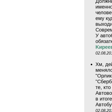
Должны
именно
челове
ему ку
выходи
Соврем
У авто
обязат
Kиpee
02.08.20
Хм, де
меняло
"Орлик
"Сберб
те, кт
Автово
в итог
Автоб
02.08.20