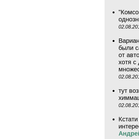
"Комсо
однозн
02.08.20
Вариан
были с
от авт
хотя с
множес
02.08.20
тут во
химма
02.08.20
Кстати
интере
Андре