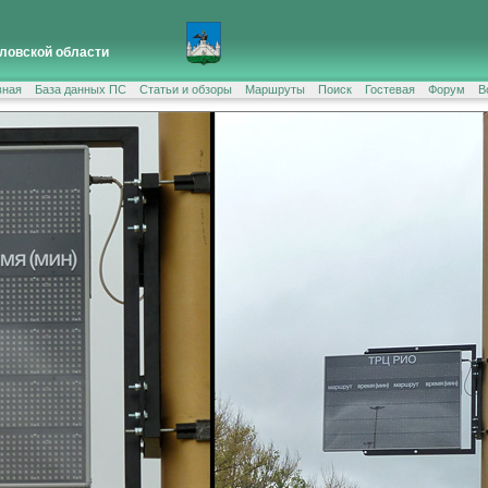
ловской области
вная
База данных ПС
Статьи и обзоры
Маршруты
Поиск
Гостевая
Форум
В