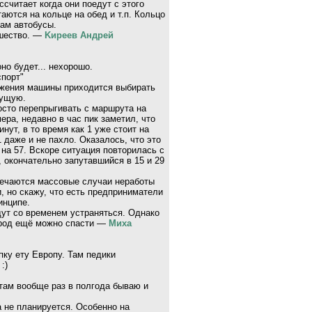
ссчитает когда они поедут с этого
аются на кольце на обед и т.п. Кольцо
там автобусы.
вшество. —
Kиpeeв Aндpeй
но будет... нехорошо.
порт"
ложения машины приходится выбирать
дущую.
осто перепрыгивать с маршрута на
ра, недавно в час пик заметил, что
нут, в то время как 1 уже стоит на
 даже и не пахло. Оказалось, что это
на 57. Вскоре ситуация повторилась с
, окончательно запутавшийся в 15 и 29
речаются массовые случаи неработы
, но скажу, что есть предприниматели
инципе.
удут со временем устраняться. Однако
ород ещё можно спасти —
Миха
опку ету Европу. Там педики
:)
 там вообще раз в полгода бываю и
а не планируется. Особенно на