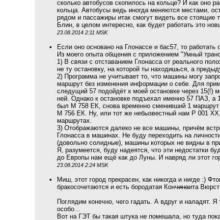
сколько автобусов скопилось на кольце? И как оно ра
кольца. Автобусы ведь иногда меняются местами, ост
рядом и пассажиры итак смогут видеть все стоящие 
Блин, в целом интересно, как будет работать это но
23.08.2014 2:11 MSK
Если оно основано на Глонассе и бас57, то работать о
Из моего опыта общения с приложением "Умный транс
1) В связи с отставанием Глонасса от реального по
не ту остановку, на которой ты находишься, а преды
2) Программа не учитывает то, что машины могу запр
маршрут без изменения информации о себе. Для приме
следущий 57 подойдёт к моей остановке через 15(!) ми
ней. Однако к остановке подъехал именно 57 ПАЗ, а 1
был М 758 ЕК, снова временно сменивший 1 маршрут 
М 756 ЕК. Ну, или тот же небызвестный нам Р 001 ХХ
маршрутах.
3) Отображаются далеко не все машины, причём вст
Глонасса в машинах. Не буду переходить на личности
(довольно солидные), машины которых не видны в пр
Я, разумеется, буду надеятся, что эти недостатки б
до Европы нам ещё как до Луны. И навряд ли этот г
23.08.2014 2:24 MSK
Миш, этот город прекрасен, как никогда и нигде :) Фт
бракосочетаются и есть бородатая Конч
ина
ита Вюрст 
Поглядим конечно, чего гадать. А вдруг и наладят. Я
особо...
Вот на ГЭТ бы такая штука не помешала, но туда пок