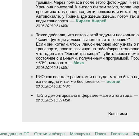
трамвай. Через полчаса после этого фото ждал "четв
Хрен она приехала! А висело бы там табло, толпа нар
просиживать тут полчаса, идти пешком или искать дру
Автовокзале, у Гринна, где ждёшь ждёшь, потом так 
виды транспорта. —
Kиpeeв Aндpeй
23.08.2014 2:34 MSK
Также добавлю, что авторы этой задумки несколько 
"Какие функции должен выполнять этот сервис?".
Если они хотели, чтобы любой человек мог узнать о
транспорте, просто взглянув на табло/экран телефона
что годен этот "Умный транспорт" - убить время в о
состояние с данными, полученными программой. Проц
~60%, маловато —
Миха
23.08.2014 2:34 MSK
РИО как всегда с размахом и не туда. можно было на
же не видно и так же бесполезно. —
Sергий
23.08.2014 10:11 MSK
Табло демонтировано в фервале-марте этого года. 
22.05.2015 13:55 MSK
Ваше имя:
База данных ПС
Статьи и обзоры
Маршруты
Поиск
Гостевая
Фо