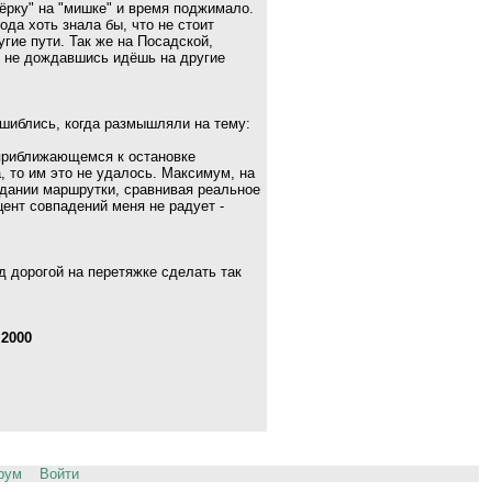
ёрку" на "мишке" и время поджимало.
ода хоть знала бы, что не стоит
гие пути. Так же на Посадской,
и не дождавшись идёшь на другие
ошиблись, когда размышляли на тему:
 приближающемся к остановке
, то им это не удалось. Максимум, на
жидании маршрутки, сравнивая реальное
ент совпадений меня не радует -
д дорогой на перетяжке сделать так
—
2000
рум
Войти