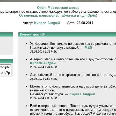
Орёл, Московское шоссе
оде электронное остановочное маршрутное табло установлено на остано
Остановки: павильоны, таблички и т.д. (Орёл)
Автор:
Kиpeeв Aндpeй
Дата:
22.08.2014
Комментарии (10)
Ух,Красиво! Вот только по высоте как-то рисковано, 
Пазик может цепануть крышей. —
MEG
23.08.2014 1:38 MSK
А верно. Что мешало повесить его с другой стороны 
Kиpeeв Aндpeй
23.08.2014 1:44 MSK
Дык, обычный то не затратно, а в этот, по более тру
23.08.2014 1:54 MSK
Может это по фото видится, а на самом деле автобус 
выше казалось.
Не автобус так фура. —
Kиpeeв Aндpeй
23.08.2014 2:03 MSK
Ещё интересный вопрос. Табло ведь будет учитывать
отталкиваясь от этого показывать время подъезда к о
времени наличие автобуса. Так вроде? А как на конеч