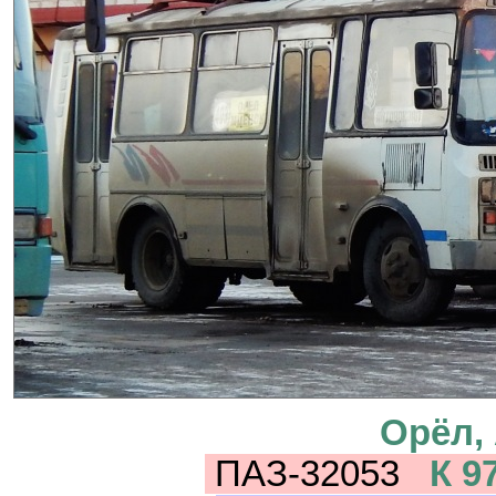
Орёл,
ПАЗ-32053
К 9