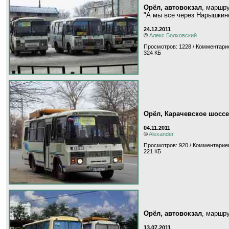
Орёл, автовокзал
, маршр
"А мы все через Нарышкин
24.12.2011
©
Алекс Болховский
Просмотров: 1228 / Комментарие
324 КБ
Орёл, Карачевское шоссе
04.11.2011
©
Alexander
Просмотров: 920 / Комментариев
221 КБ
Орёл, автовокзал
, маршр
13.07.2011