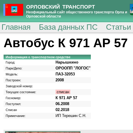
ОРЛОВСКИЙ ТРАНСПОРТ
Неофициальный сайт общественного транспорта Орла и
Орловской области
Главная
База данных ПС
Статьи
Автобус К 971 АР 57
Информация о транспортном средстве
Нарышкино
Город:
ОРООПП "ЛОГОС"
Парк/Депо:
ПАЗ-32053
Модель:
2008
Построен:
Заводской номер:
списан
Текущее состояние:
К 971 АР 57
Госномер:
06.2008
Поступил:
02.2018
Списан
ИП Терешин С.Н.
Примечание: