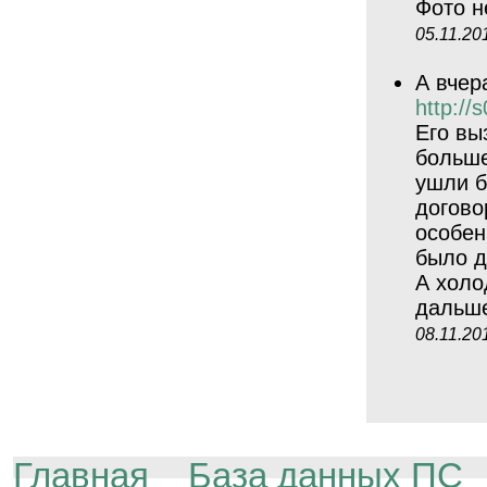
Фото н
05.11.20
А вчера
http://
Его вы
больше
ушли б
догово
особен
было д
А холо
дальше
08.11.20
Главная
База данных ПС