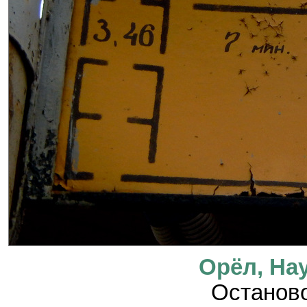
Орёл, На
Останово