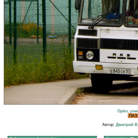
Орёл, ули
ПАЗ-
Автор:
Дмитрий В