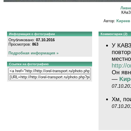
Ливн
КАвЗ
Автор:
Kиpeeв
Информация о фотографии
Комментарии (2)
Опубликовано:
07.10.2016
Просмотров:
863
У КАВЗ
повтор
Подробная информация »
местно
Ссылки на фотографию
http://
Он явн
—
Kиp
07.10.20
Хм, п
07.10.20