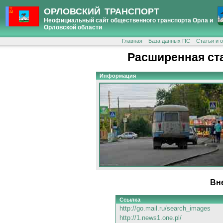
ОРЛОВСКИЙ ТРАНСПОРТ
Неофициальный сайт общественного транспорта Орла и
Орловской области
Главная
База данных ПС
Статьи и 
Расширенная ст
Информация
Вн
Ссылка
http://go.mail.ru/search_images
http://1.news1.one.pl/