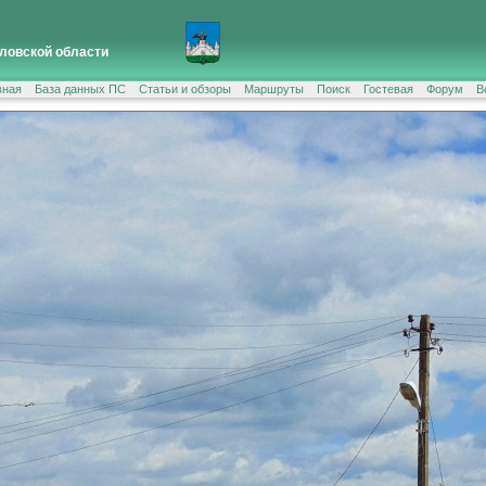
ловской области
вная
База данных ПС
Статьи и обзоры
Маршруты
Поиск
Гостевая
Форум
В