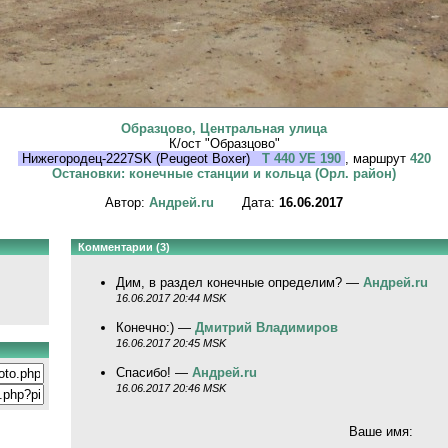
Образцово, Центральная улица
К/ост "Образцово"
Нижегородец-2227SK (Peugeot Boxer)
Т 440 УЕ 190
, маршрут
420
Остановки: конечные станции и кольца (Орл. район)
Автор:
Андрей.ru
Дата:
16.06.2017
Комментарии (3)
Дим, в раздел конечные определим? —
Андрей.ru
16.06.2017 20:44 MSK
Конечно:) —
Дмитрий Владимиров
16.06.2017 20:45 MSK
Спасибо! —
Андрей.ru
16.06.2017 20:46 MSK
Ваше имя: