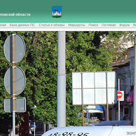
ловской области
вная
База данных ПС
Статьи и обзоры
Маршруты
Поиск
Гостевая
Форум
В