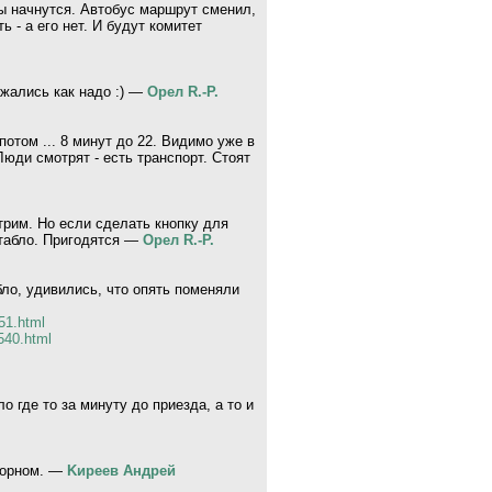
ы начнутся. Автобус маршрут сменил,
 - а его нет. И будут комитет
ажались как надо :) —
Орел R.-P.
отом ... 8 минут до 22. Видимо уже в
юди смотрят - есть транспорт. Стоят
отрим. Но если сделать кнопку для
 табло. Пригодятся —
Орел R.-P.
ло, удивились, что опять поменяли
51.html
540.html
о где то за минуту до приезда, а то и
-корном. —
Kиpeeв Aндpeй