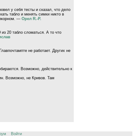
ровел у себя тесты и сказал, что дело
скать табло и менять симки никто в
опкорном. —
Орел R.-P.
из 20 табло сломаться. А то что
ислав
Главпочтампте не работает. Других не
збираются. Возможно, действительно к
ин. Возможно, не Кривов. Там
рум
Войти