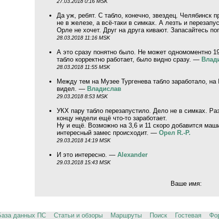
27.03.2018 0:16 MSK
Да уж, ребят. С табло, конечно, звездец. Челябинск п
не в железе, а всё-таки в симках. А лезть и перезапу
Орле не хочет. Друг на друга кивают. Запасайтесь п
28.03.2018 11:16 MSK
А это сразу понятно было. Не может одномоментно 19 
табло корректно работает, было видно сразу. —
Влад
28.03.2018 11:55 MSK
Между тем на Музее Тургенева табло заработало, на 
видел. —
Владислав
29.03.2018 8:53 MSK
УКХ пару табло перезапустило. Дело не в симках. Ра
концу недели ещё что-то заработает.
Ну и ещё. Возможно на 3,6 и 11 скоро добавится маш
интересный замес происходит. —
Орел R.-P.
29.03.2018 14:19 MSK
И это интересно. —
Alexander
29.03.2018 15:43 MSK
Ваше имя:
База данных ПС
Статьи и обзоры
Маршруты
Поиск
Гостевая
Фо