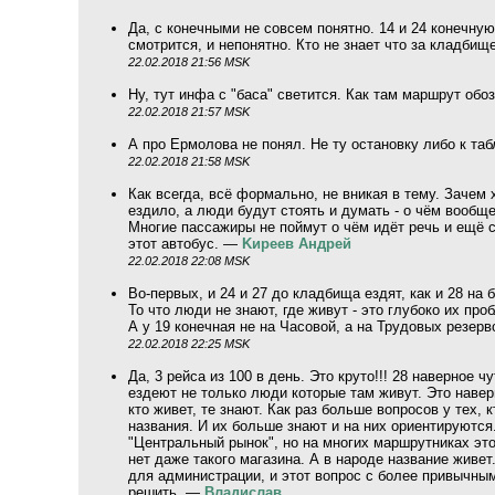
Да, с конечными не совсем понятно. 14 и 24 конечну
смотрится, и непонятно. Кто не знает что за кладбищ
22.02.2018 21:56 MSK
Ну, тут инфа с "баса" светится. Как там маршрут обо
22.02.2018 21:57 MSK
А про Ермолова не понял. Не ту остановку либо к т
22.02.2018 21:58 MSK
Как всегда, всё формально, не вникая в тему. Зачем 
ездило, а люди будут стоять и думать - о чём вообще
Многие пассажиры не поймут о чём идёт речь и ещё с
этот автобус. —
Kиpeeв Aндpeй
22.02.2018 22:08 MSK
Во-первых, и 24 и 27 до кладбища ездят, как и 28 на 
То что люди не знают, где живут - это глубоко их про
А у 19 конечная не на Часовой, а на Трудовых резер
22.02.2018 22:25 MSK
Да, 3 рейса из 100 в день. Это круто!!! 28 наверное 
ездеют не только люди которые там живут. Это наверн
кто живет, те знают. Как раз больше вопросов у тех, 
названия. И их больше знают и на них ориентируются
"Центральный рынок", но на многих маршрутниках это
нет даже такого магазина. А в народе название живет
для администрации, и этот вопрос с более привычны
решить. —
Владислав