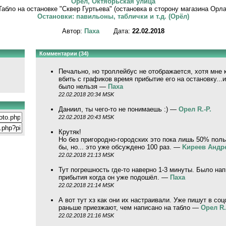
Орёл, Октябрьская улица
Табло на остановке "Сквер Гуртьева" (остановка в сторону магазина Орла
Остановки: павильоны, таблички и т.д. (Орёл)
Автор:
Паха
Дата:
22.02.2018
Комментарии (34)
Печально, но троллейбус не отображается, хотя мне 
вбить с графиков время прибытие его на остановку...
было нельзя —
Паха
22.02.2018 20:34 MSK
Даниил, ты чего-то не понимаешь :) —
Орел R.-P.
22.02.2018 20:43 MSK
Крутяк!
Но без пригородно-городских это пока лишь 50% пол
бы, но... это уже обсуждено 100 раз. —
Kиpeeв Aндp
22.02.2018 21:13 MSK
Тут погрешность где-то наверно 1-3 минуты. Было нап
прибытия когда он уже подошёл. —
Паха
22.02.2018 21:14 MSK
А вот тут хз как они их настраивали. Уже пишут в соц
раньше приезжают, чем написано на табло —
Орел R.
22.02.2018 21:16 MSK