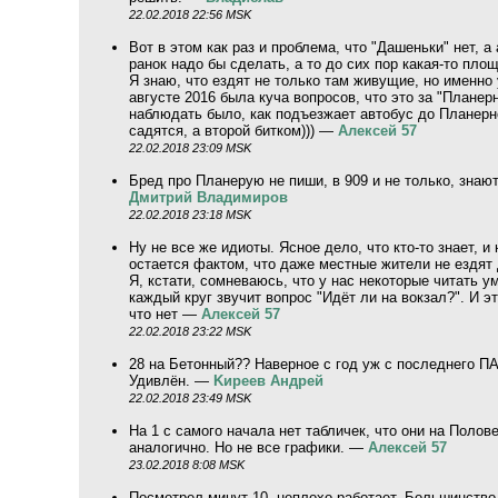
22.02.2018 22:56 MSK
Вот в этом как раз и проблема, что "Дашеньки" нет, а
ранок надо бы сделать, а то до сих пор какая-то пло
Я знаю, что ездят не только там живущие, но именно
августе 2016 была куча вопросов, что это за "Планерн
наблюдать было, как подъезжает автобус до Планерно
садятся, а второй битком))) —
Алексей 57
22.02.2018 23:09 MSK
Бред про Планерую не пиши, в 909 и не только, знаю
Дмитрий Владимиров
22.02.2018 23:18 MSK
Ну не все же идиоты. Ясное дело, что кто-то знает, 
остается фактом, что даже местные жители не ездят 
Я, кстати, сомневаюсь, что у нас некоторые читать у
каждый круг звучит вопрос "Идёт ли на вокзал?". И эт
что нет —
Алексей 57
22.02.2018 23:22 MSK
28 на Бетонный?? Наверное с год уж с последнего ПА
Удивлён. —
Kиpeeв Aндpeй
22.02.2018 23:49 MSK
На 1 с самого начала нет табличек, что они на Полове
аналогично. Но не все графики. —
Алексей 57
23.02.2018 8:08 MSK
Посмотрел минут 10, неплохо работает. Большинство