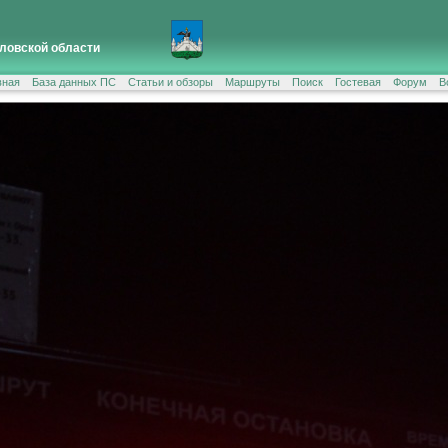
ловской области
вная
База данных ПС
Статьи и обзоры
Маршруты
Поиск
Гостевая
Форум
В