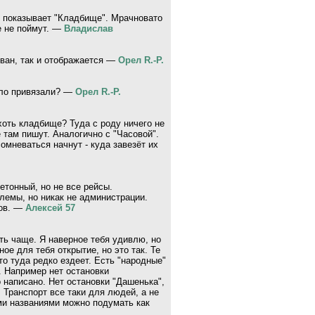
ю показывает "Кладбище". Мрачновато
е не поймут. —
Владислав
зван, так и отображается —
Орел R.-P.
абло привязали? —
Орел R.-P.
хоть кладбище? Туда с роду ничего не
 там пишут. Аналогично с "Часовой".
омневаться начнут - куда завезёт их
бетонный, но не все рейсы.
блемы, но никак не администрации.
вов. —
Алексей 57
чуть чаще. Я наверное тебя удивлю, но
ое для тебя открытие, но это так. Те
кто туда редко ездеет. Есть "народные"
. Например нет остановки
 написано. Нет остановки "Дашенька",
. Транспорт все таки для людей, а не
ми названиями можно подумать как