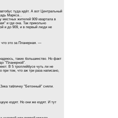
 автобус туда идёт. А вот Центральный
щадь Маркса...
 у местных жителей 909 квартала в
ая" и где она. Так прикольно
й и до 909, и в первый люди не
т что это за Планерная. —
и надеюсь, таких большинство. Но факт
до "Планерной".
меют. В 5 троллейбусе чуть ли не
о при том, что аж три раза написано,
Зика табличку "Бетонный" сняли.
цкую ездят. Но они же ездят. И тут
 к нулевой или первой минуте