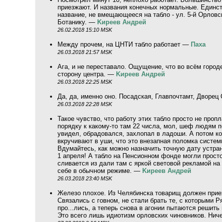
приезжают. И названия конечных нормальные. Единст
название, не вмещающееся на табло - ул. 5-й Орловс
Ботанику. —
Kиpeeв Aндpeй
26.02.2018 15:10 MSK
Между прочем, на ЦНТИ табло работает —
Паха
26.03.2018 21:57 MSK
Ага, и не переставало. Ощущение, что во всём городе 
сторону центра. —
Kиpeeв Aндpeй
26.03.2018 22:25 MSK
Да, да, именно оно. Посадская, Главпочтамт, Дворец
26.03.2018 22:28 MSK
Такое чувство, что работу этих табло просто не проп
порядку к какому-то там 22 числа, мол, шеф людям 
увидел, обрадовался, захлопал в ладоши. А потом к
вкручивают в уши, что это внезапная поломка системы
Вдумайтесь, как можно назначить точную дату устра
1 апреля! А табло на Пенсионном фонде могли прост
сливается из дали там с яркой световой рекламой на 
себе в обычном режиме. —
Kиpeeв Aндpeй
26.03.2018 23:40 MSK
Железо плохое. Из Челябинска товарищ должен прие
Связались с говном, не стали брать те, с которыми Р
про...лись, а теперь снова в агонии пытаются решить
Это всего лишь идиотизм орловских чиновников. Нич