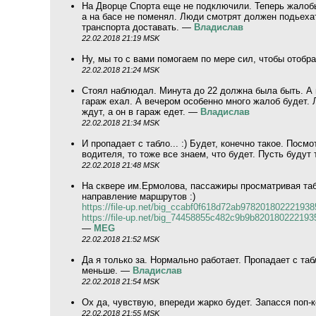
На Дворце Спорта еще не подключили. Теперь жалоб
а на басе не поменял. Люди смотрят должен подьехать
транспорта доставать. —
Владислав
22.02.2018 21:19 MSK
Ну, мы то с вами помогаем по мере сил, чтобы отобр
22.02.2018 21:24 MSK
Стоял наблюдал. Минута до 22 должна была быть. А п
гараж ехал. А вечером особенно много жалоб будет. Л
ждут, а он в гараж едет. —
Владислав
22.02.2018 21:34 MSK
И пропадает с табло... :) Будет, конечно такое. Посм
водителя, то тоже все знаем, что будет. Пусть будут
22.02.2018 21:48 MSK
На сквере им.Ермолова, пассажиры просматривая таб
направление маршрутов :)
https://file-up.net/big_ccabf0f618d72ab978201802221938
https://file-up.net/big_74458855c482c9b9b820180222193
—
MEG
22.02.2018 21:52 MSK
Да я только за. Нормально работает. Пропадает с табл
меньше. —
Владислав
22.02.2018 21:54 MSK
Ох да, чувствую, впереди жарко будет. Запасся поп
22.02.2018 21:55 MSK