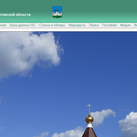
ловской области
вная
База данных ПС
Статьи и обзоры
Маршруты
Поиск
Гостевая
Форум
В