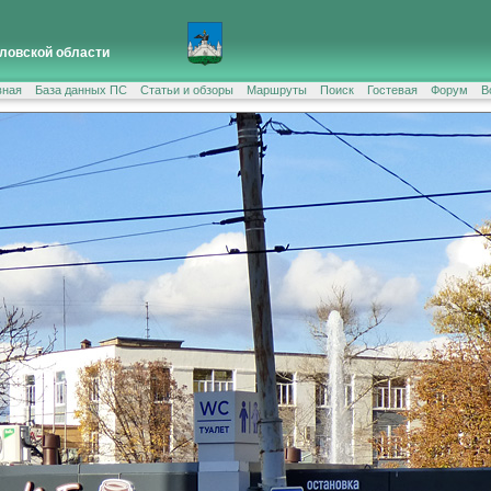
ловской области
вная
База данных ПС
Статьи и обзоры
Маршруты
Поиск
Гостевая
Форум
В