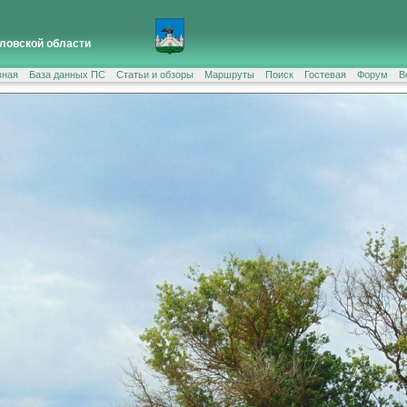
ловской области
вная
База данных ПС
Статьи и обзоры
Маршруты
Поиск
Гостевая
Форум
В