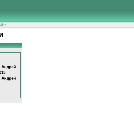
ойти
и
 Aндpeй
015
 Aндpeй