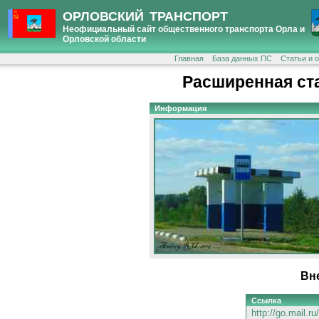
ОРЛОВСКИЙ ТРАНСПОРТ
Неофициальный сайт общественного транспорта Орла и
Орловской области
Главная
База данных ПС
Статьи и 
Расширенная ст
Информация
Вн
Ссылка
http://go.mail.r