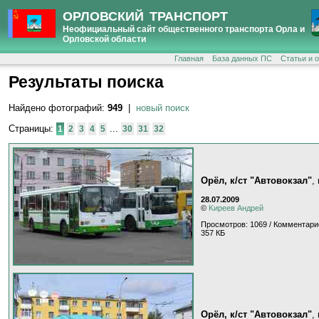
ОРЛОВСКИЙ ТРАНСПОРТ
Неофициальный сайт общественного транспорта Орла и
Орловской области
Главная
База данных ПС
Статьи и 
Результаты поиска
Найдено фотографий:
949
|
новый поиск
Страницы:
...
1
2
3
4
5
30
31
32
Орёл, к/ст "Автовокзал"
,
28.07.2009
©
Kиpeeв Aндpeй
Просмотров: 1069 / Комментари
357 КБ
Орёл, к/ст "Автовокзал"
,