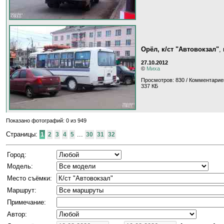
Орёл, к/ст "Автовокзал"
,
27.10.2012
©
Миха
Просмотров: 830 / Комментарие
337 КБ
Показано фотографий: 0 из 949
Страницы:
...
1
2
3
4
5
30
31
32
Город:
Модель:
Место съёмки:
Маршрут:
Примечание:
Автор: