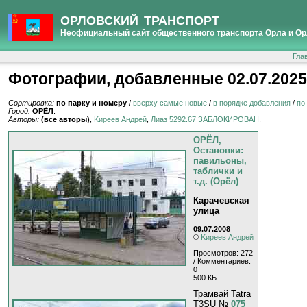
ОРЛОВСКИЙ ТРАНСПОРТ
Неофициальный сайт общественного транспорта Орла и Ор
Гла
Фотографии, добавленные 02.07.2025
Сортировка:
по парку и номеру
/
вверху самые новые
/
в порядке добавления
/
по
Город:
ОРЁЛ
.
Авторы:
(все авторы)
,
Kиpeeв Aндpeй
,
Лиаз 5292.67 ЗАБЛОКИРОВАН
.
ОРЁЛ,
Остановки:
павильоны,
таблички и
т.д. (Орёл)
Карачевская
улица
09.07.2008
©
Kиpeeв Aндpeй
Просмотров: 272
/ Комментариев:
0
500 КБ
Трамвай Tatra
T3SU №
075