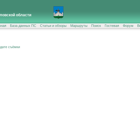
ловской области
вная
База данных ПС
Статьи и обзоры
Маршруты
Поиск
Гостевая
Форум
В
 дате съёмки