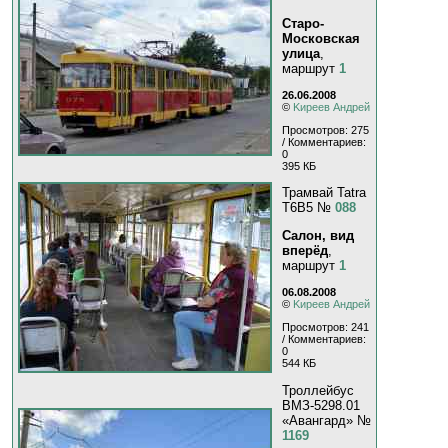
Старо-
Московская
улица
,
маршрут
1
26.06.2008
©
Kиpeeв Aндpeй
Просмотров: 275
/ Комментариев:
0
395 КБ
Трамвай Tatra
T6B5 №
088
Салон, вид
вперёд
,
маршрут
1
06.08.2008
©
Kиpeeв Aндpeй
Просмотров: 241
/ Комментариев:
0
544 КБ
Троллейбус
ВМЗ-5298.01
«Авангард» №
1169