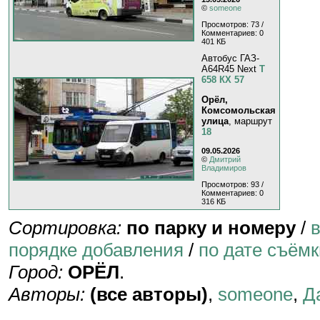
©
someone
Просмотров: 73 /
Комментариев: 0
401 КБ
Автобус ГАЗ-
A64R45 Next
Т
658 КХ 57
Орёл,
Комсомольская
улица
, маршрут
18
09.05.2026
©
Дмитрий
Владимиров
Просмотров: 93 /
Комментариев: 0
316 КБ
Сортировка:
по парку и номеру
/
порядке добавления
/
по дате съёмк
Город:
ОРЁЛ
.
Авторы:
(все авторы)
,
someone
,
Д