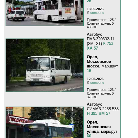
26
13.05.2026
©
someone
Просмотров: 125 /
Комментариев: 0
435 КБ
Автобус
ПАЗ-320302-11
(2M, 2T)
К 753
ХА 57
Орёл,
Московское
шоссе
, маршрут
16
12.05.2026
©
someone
Просмотров: 123 /
Комментариев: 0
376 КБ
Автобус
СИМАЗ-2258-538
Н 395 ВМ 57
Орёл,
Московская
улица
, маршрут
60