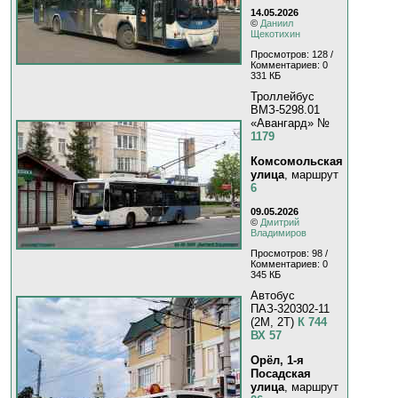
14.05.2026
©
Даниил
Щекотихин
Просмотров: 128 /
Комментариев: 0
331 КБ
Троллейбус
ВМЗ-5298.01
«Авангард» №
1179
Комсомольская
улица
, маршрут
6
09.05.2026
©
Дмитрий
Владимиров
Просмотров: 98 /
Комментариев: 0
345 КБ
Автобус
ПАЗ-320302-11
(2M, 2T)
К 744
ВХ 57
Орёл, 1-я
Посадская
улица
, маршрут