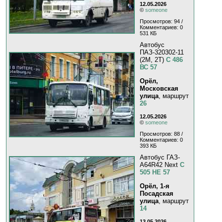
12.05.2026
©
someone
Просмотров: 94 /
Комментариев: 0
531 КБ
Автобус
ПАЗ-320302-11
(2M, 2T)
С 486
ВС 57
Орёл,
Московская
улица
, маршрут
26
12.05.2026
©
someone
Просмотров: 88 /
Комментариев: 0
393 КБ
Автобус ГАЗ-
A64R42 Next
С
505 НЕ 57
Орёл, 1-я
Посадская
улица
, маршрут
14
13.05.2026