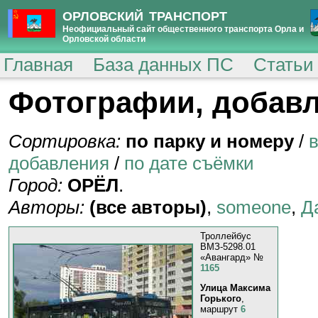
ОРЛОВСКИЙ ТРАНСПОРТ
Неофициальный сайт общественного транспорта Орла и
Орловской области
Главная
База данных ПС
Статьи
Фотографии, добавл
Сортировка:
по парку и номеру
/
добавления
/
по дате съёмки
Город:
ОРЁЛ
.
Авторы:
(все авторы)
,
someone
,
Д
Троллейбус
ВМЗ-5298.01
«Авангард» №
1165
Улица Максима
Горького
,
маршрут
6