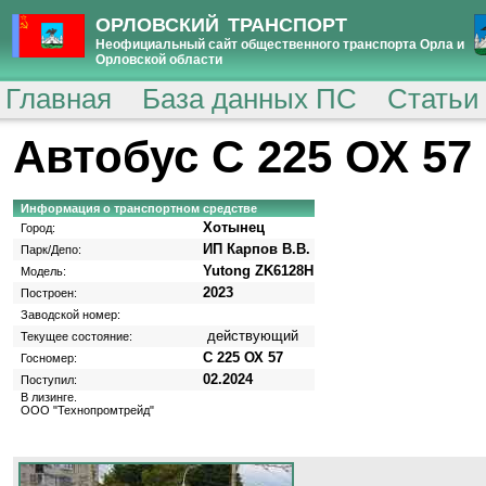
ОРЛОВСКИЙ ТРАНСПОРТ
Неофициальный сайт общественного транспорта Орла и
Орловской области
Главная
База данных ПС
Статьи
Автобус С 225 ОХ 57
Информация о транспортном средстве
Хотынец
Город:
ИП Карпов В.В.
Парк/Депо:
Yutong ZK6128H
Модель:
2023
Построен:
Заводской номер:
действующий
Текущее состояние:
С 225 ОХ 57
Госномер:
02.2024
Поступил:
В лизинге.
ООО "Технопромтрейд"