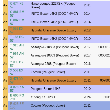
С 674 КВ
Нижегородец-2227SK (Peugeot
Ав
2011
57
Boxer)
С 881 ЕМ
Ав
IRITO Boxer L4H2 (ООО "ИМС")
2014
57
С 882 ЕМ
Ав
IRITO Boxer L4H2 (ООО "ИМС")
2014
57
Т 085 КХ
Ав
Hyundai Universe Space Luxury
2012
57
Т 188 ЕС
Ав
IRITO Boxer L4H2 (ООО "ИМС")
2010
57
Т 915 АН
Ав
Автодом-210803 (Peugeot Boxer)
2017
000001
57
Т 964 АН
Ав
Автодом-210803 (Peugeot Boxer)
2017
000002
57
У 030 ВУ
Ав
Автодом-2208 (Peugeot Boxer)
2016
57
У 556 ВУ
Ав
София (Peugeot Boxer)
2011
57
Х 478 УУ
Ав
Hyundai Universe Space Luxury
2011
90780
57
Х 878 ХА
Ав
Peugeot Boxer L4H2
2010
57
В 690 РО
Ав
Yutong ZK6128H
2024
803
797
Е 626 ЕЕ
Ав
София (Peugeot Boxer)
2011
150