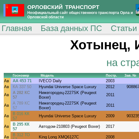
ОРЛОВСКИЙ ТРАНСПОРТ
Неофициальный сайт общественного транспорта Орла и
Орловской области
Главная
База данных ПС
Статьи
Хотынец, 
на стр
Госномер
Модель
Постр.
Зав. №
Ав
АА 453 71
IVECO Daily
2003
Ав
КА 337 50
Hyundai Universe Space Luxury
2012
90886
А 282 КС
Нижегородец-2227SK (Peugeot
Ав
2011
57
Boxer)
А 789 КС
Нижегородец-2227SK (Peugeot
Ав
2011
57
Boxer)
В 016 КК
Ав
Hyundai Universe Space Luxury
2009
90323
57
В 295 КК
Ав
Автодом-210803 (Peugeot Boxer)
2017
57
В 312 ТО
Ав
King Long XMQ6127C
2008