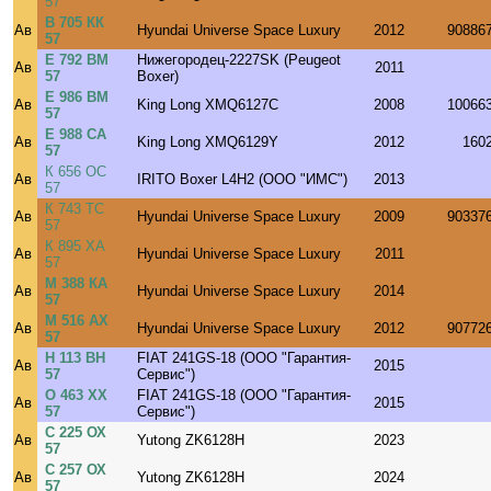
57
В 705 КК
Ав
Hyundai Universe Space Luxury
2012
90886
57
Е 792 ВМ
Нижегородец-2227SK (Peugeot
Ав
2011
57
Boxer)
Е 986 ВМ
Ав
King Long XMQ6127C
2008
10066
57
Е 988 СА
Ав
King Long XMQ6129Y
2012
160
57
К 656 ОС
Ав
IRITO Boxer L4H2 (ООО "ИМС")
2013
57
К 743 ТС
Ав
Hyundai Universe Space Luxury
2009
90337
57
К 895 ХА
Ав
Hyundai Universe Space Luxury
2011
57
М 388 КА
Ав
Hyundai Universe Space Luxury
2014
57
М 516 АХ
Ав
Hyundai Universe Space Luxury
2012
90772
57
Н 113 ВН
FIAT 241GS-18 (ООО "Гарантия-
Ав
2015
57
Сервис")
О 463 ХХ
FIAT 241GS-18 (ООО "Гарантия-
Ав
2015
57
Сервис")
С 225 ОХ
Ав
Yutong ZK6128H
2023
57
С 257 ОХ
Ав
Yutong ZK6128H
2024
57