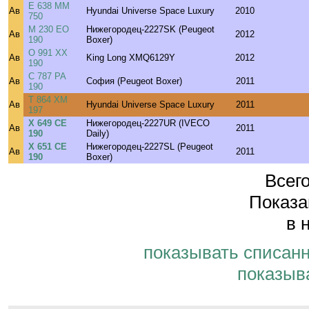
Е 638 ММ
Ав
Hyundai Universe Space Luxury
2010
750
М 230 ЕО
Нижегородец-2227SK (Peugeot
Ав
2012
190
Boxer)
О 991 ХХ
Ав
King Long XMQ6129Y
2012
190
С 787 РА
Ав
София (Peugeot Boxer)
2011
190
Т 864 ХМ
Ав
Hyundai Universe Space Luxury
2011
197
Х 649 СЕ
Нижегородец-2227UR (IVECO
Ав
2011
190
Daily)
Х 651 СЕ
Нижегородец-2227SL (Peugeot
Ав
2011
190
Boxer)
Всего
Показа
в 
показывать списан
показыв