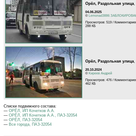
Орёл, Раздольная улица
04.06.2025
©
Lemonad3886 ЗАБЛОКИРОВА
Просмотров: 519 / Комментариев
288 КБ
Орёл, Раздольная улица
20.10.2024
©
Kиpeeв Aндpeй
Просмотров: 476 / Комментариев
462 КБ
Cписки подвижного состава:
—
ОРЁЛ, ИП Кочетков А.А.
—
ОРЁЛ, ИП Кочетков А.А., ПАЗ-32054
—
ОРЁЛ, ПАЗ-32054
—
Все города, ПАЗ-32054