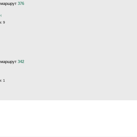
, маршрут
376
Н
: 9
, маршрут
342
: 1