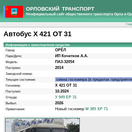
ОРЛОВСКИЙ ТРАНСПОРТ
Неофициальный сайт общественного транспорта Орла и Ор
Гла
Автобус Х 421 ОТ 31
Информация о транспортном средстве
ОРЁЛ
Город:
ИП Кочетков А.А.
Парк/Депо:
ПАЗ-32054
Модель:
2014
Построен:
Заводской номер:
смена госномера (в пределах предприяти
Текущее состояние:
Х 421 ОТ 31
Госномер:
10.2024
Поступил:
У 949 ЕР 31
Откуда:
2026
Выбыл:
Новый госномер
М 385 ХР 71
Примечание: