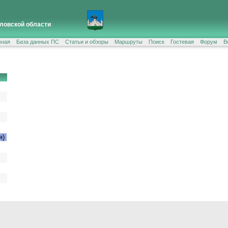
ловской области
вная
База данных ПС
Статьи и обзоры
Маршруты
Поиск
Гостевая
Форум
В
я)