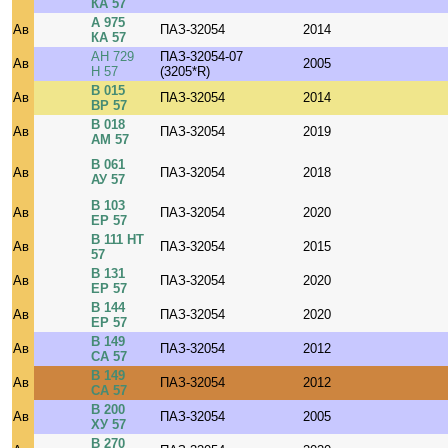
КА 57
А 975
Ав
ПАЗ-32054
2014
КА 57
АН 729
ПАЗ-32054-07
Ав
2005
Н 57
(3205*R)
В 015
Ав
ПАЗ-32054
2014
ВР 57
В 018
Ав
ПАЗ-32054
2019
АМ 57
В 061
Ав
ПАЗ-32054
2018
АУ 57
В 103
Ав
ПАЗ-32054
2020
ЕР 57
В 111 НТ
Ав
ПАЗ-32054
2015
57
В 131
Ав
ПАЗ-32054
2020
ЕР 57
В 144
Ав
ПАЗ-32054
2020
ЕР 57
В 149
Ав
ПАЗ-32054
2012
СА 57
В 149
Ав
ПАЗ-32054
2012
СА 57
В 200
Ав
ПАЗ-32054
2005
ХУ 57
В 270