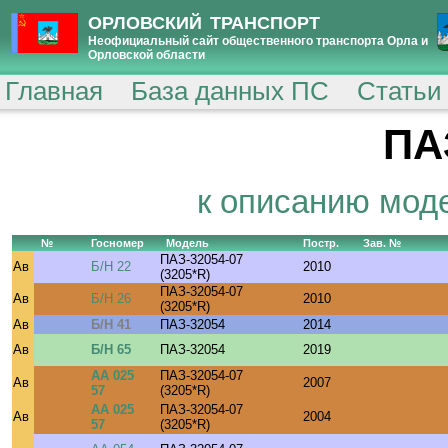
ОРЛОВСКИЙ ТРАНСПОРТ
Неофициальный сайт общественного транспорта Орла и
Орловской области
Главная
База данных ПС
Статьи
ПА
к описанию мод
№
Госномер
Модель
Постр.
Зав. №
ПАЗ-32054-07
Ав
Б/Н 22
2010
(3205*R)
ПАЗ-32054-07
Ав
Б/Н 26
2010
(3205*R)
Ав
Б/Н 41
ПАЗ-32054
2014
Ав
Б/Н 65
ПАЗ-32054
2019
АА 025
ПАЗ-32054-07
Ав
2007
57
(3205*R)
АА 025
ПАЗ-32054-07
Ав
2004
57
(3205*R)