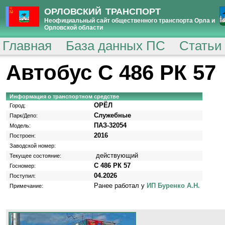
ОРЛОВСКИЙ ТРАНСПОРТ
Неофициальный сайт общественного транспорта Орла и
Орловской области
Главная
База данных ПС
Статьи
Автобус С 486 РК 57
Информация о транспортном средстве
ОРЁЛ
Город:
Служебные
Парк/Депо:
ПАЗ-32054
Модель:
2016
Построен:
Заводской номер:
действующий
Текущее состояние:
С 486 РК 57
Госномер:
04.2026
Поступил:
Ранее работал у
ИП Буренко А.Н.
Примечание: