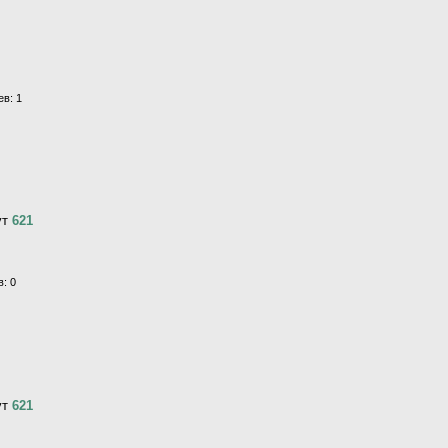
в: 1
ут
621
: 0
ут
621