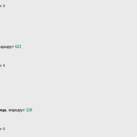
: 0
маршрут
621
: 6
ица
, маршрут
118
: 0