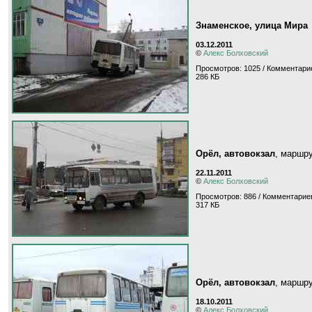
Знаменское, улица Мира
03.12.2011
©
Алекс Болховский
Просмотров: 1025 / Комментарие
286 КБ
Орёл, автовокзал
, маршр
22.11.2011
©
Алекс Болховский
Просмотров: 886 / Комментариев
317 КБ
Орёл, автовокзал
, маршр
18.10.2011
©
Алекс Болховский