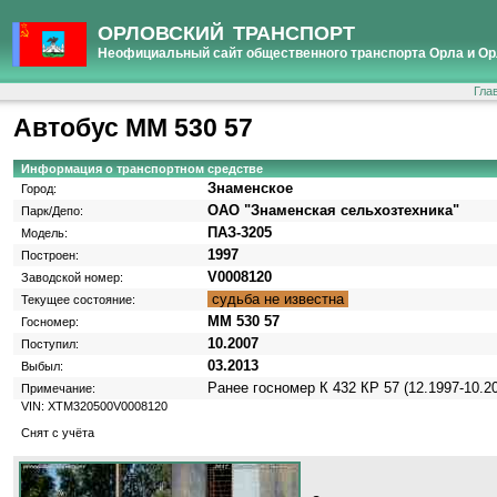
ОРЛОВСКИЙ ТРАНСПОРТ
Неофициальный сайт общественного транспорта Орла и Ор
Гла
Автобус ММ 530 57
Информация о транспортном средстве
Знаменское
Город:
ОАО "Знаменская сельхозтехника"
Парк/Депо:
ПАЗ-3205
Модель:
1997
Построен:
V0008120
Заводской номер:
судьба не известна
Текущее состояние:
ММ 530 57
Госномер:
10.2007
Поступил:
03.2013
Выбыл:
Ранее госномер К 432 КР 57 (12.1997-10.2
Примечание:
VIN: XTM320500V0008120
Снят с учёта