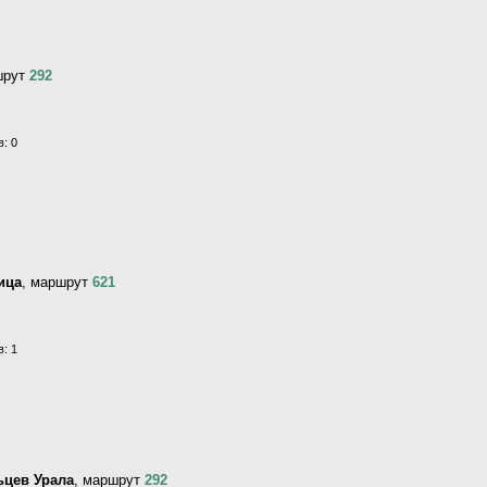
шрут
292
: 0
ица
, маршрут
621
: 1
ьцев Урала
, маршрут
292