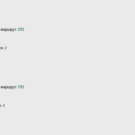
, маршрут
292
в: 2
, маршрут
292
: 2