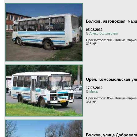
Болхов, автовокзал
, мар
05.08.2012
©
Алекс Болховский
Просмотров: 901 / Комментариев
326 КБ
Орёл, Комсомольская ул
17.07.2012
©
Миха
Просмотров: 859 / Комментариев
351 КБ
Болхов, улица Добровол