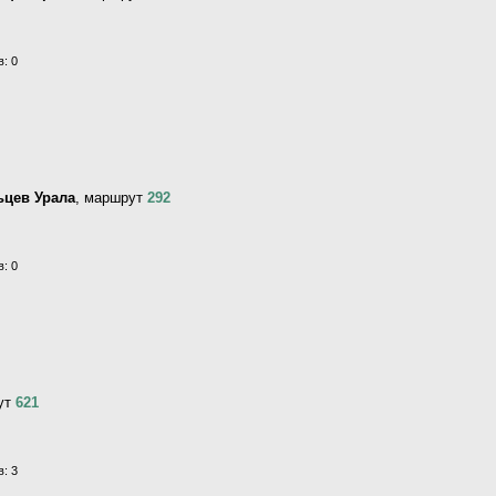
: 0
ьцев Урала
, маршрут
292
: 0
ут
621
: 3