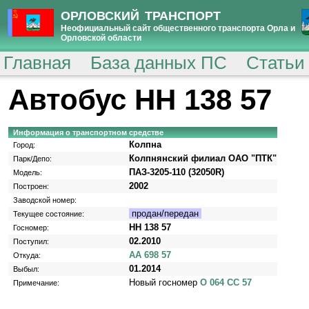
ОРЛОВСКИЙ ТРАНСПОРТ
Неофициальный сайт общественного транспорта Орла и
Орловской области
Главная
База данных ПС
Статьи
Автобус НН 138 57
Информация о транспортном средстве
Колпна
Город:
Колпнянский филиал ОАО "ПТК"
Парк/Депо:
ПАЗ-3205-110 (32050R)
Модель:
2002
Построен:
Заводской номер:
продан/передан
Текущее состояние:
НН 138 57
Госномер:
02.2010
Поступил:
АА 698 57
Откуда:
01.2014
Выбыл:
Новый госномер
О 064 СС 57
Примечание: