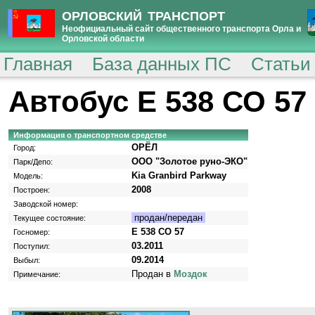
ОРЛОВСКИЙ ТРАНСПОРТ
Неофициальный сайт общественного транспорта Орла и
Орловской области
Главная
База данных ПС
Статьи
Автобус Е 538 СО 57
Информация о транспортном средстве
ОРЁЛ
Город:
ООО "Золотое руно-ЭКО"
Парк/Депо:
Kia Granbird Parkway
Модель:
2008
Построен:
Заводской номер:
продан/передан
Текущее состояние:
Е 538 СО 57
Госномер:
03.2011
Поступил:
09.2014
Выбыл:
Продан в
Моздок
Примечание: